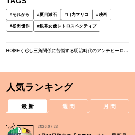
TAGS
#
それから
#
夏目漱石
#
山内マリコ
#
映画
#
松田優作
#
銀幕女優レトロスペクティブ
HOME
くらし
三角関係に苦悩する明治時代のアンチヒーロ
ー。│ 山内マリコ「銀幕女優レトロスペクティ
ブ」
人気ランキング
最 新
週 間
月 間
1
No.
2026.07.23