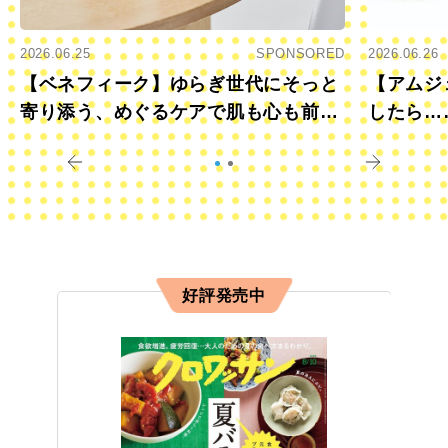
2026.06.25
SPONSORED
2026.06.26
【ベネフィーク】ゆらぎ世代にそっと
【アムジ
寄り添う、めぐるケアで肌も心も前向
したら…
きに
すか？
好評発売中