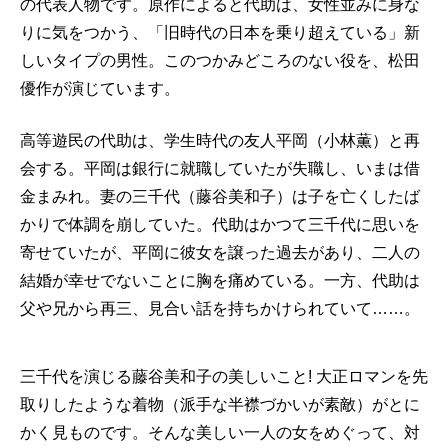
の代表人物です。原作によると代助は、女性並みに身な
りに気をつかう、「旧時代の日本を乗り超えている」新
しいタイプの男性。このつかみどころのない役を、松田
優作が演じています。
高等遊民の代助は、学生時代の友人平岡（小林薫）と再
会する。平岡は銀行に就職していたが失職し、いまは借
金まみれ。妻の三千代（藤谷美和子）は子を亡くしたば
かりで体調を崩していた。代助はかつて三千代に思いを
寄せていたが、平岡に彼女を譲った過去があり、二人の
結婚が幸せでないことに胸を痛めている。一方、代助は
父や兄から再三、見合い話を持ちかけられていて……。
三千代を演じる藤谷美和子の美しいこと! 大正ロマンを先
取りしたような着物（派手な半襟づかいが素敵）がとに
かく見ものです。そんな美しい一人の女をめぐって、対