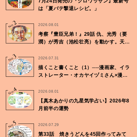
7月24日発売の『クロワッサン』最新号
は「夏バテ撃退レシピ。」
2
No.
2026.08.01
考察『豊臣兄弟！』29話 仇、光秀（要
潤）が秀吉（池松壮亮）を動かす。天下
に向けた兄弟の分岐点。
3
No.
2026.07.31
描くこと書くこと（1）──漫画家、イラ
ストレーター・オカヤイヅミさん×漫画
家・鶴谷香央理さん
4
No.
2026.08.01
【真木あかりの九星気学占い】2026年8
月前半の運勢
5
No.
2026.07.29
第33話 焼きうどんを45回作ってみて