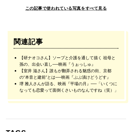
この記事で使われている写真をすべて見る
関連記事
【研ナオコさん】ソープと介護を通して描く 祖母と
孫の、出会い直し──映画『うぉっしゅ』
【室井 滋さん】誰もが翻弄される魅惑の街、京都
の“本音と建前”とは──映画『ぶぶ漬けどうどす』
堺 雅人さんが語る、映画『平場の月』──「いくつに
なっても恋愛って面倒くさいものなんですね（笑）」