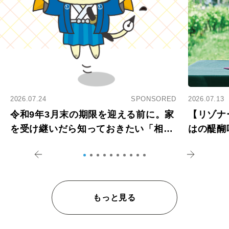
2026.07.24
SPONSORED
2026.07.13
令和9年3月末の期限を迎える前に。家
【リゾナ
を受け継いだら知っておきたい「相続
はの醍醐
登記の義務化」
アペロ
もっと見る