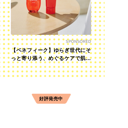
SPONSORED
【ベネフィーク】ゆらぎ世代にそ
っと寄り添う、めぐるケアで肌も
心も前向きに
好評発売中