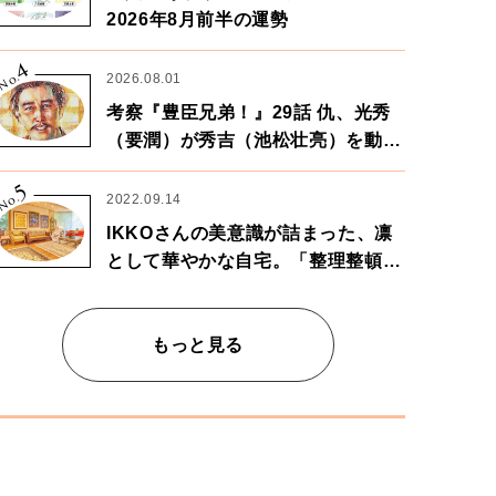
2026年8月前半の運勢
4
No.
2026.08.01
考察『豊臣兄弟！』29話 仇、光秀
（要潤）が秀吉（池松壮亮）を動か
す。天下に向けた兄弟の分岐点。
5
No.
2022.09.14
IKKOさんの美意識が詰まった、凛
として華やかな自宅。「整理整頓は
心のリズムが乱されないための作
業」。
もっと見る