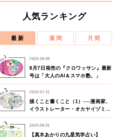
人気ランキング
最 新
週 間
月 間
1
No.
2026.08.06
8月7日発売の『クロワッサン』最新
号は「大人のAI＆スマホ塾。」
2
No.
2026.07.31
描くこと書くこと（1）──漫画家、
イラストレーター・オカヤイヅミさ
ん×漫画家・鶴谷香央理さん
3
No.
2026.08.01
【真木あかりの九星気学占い】