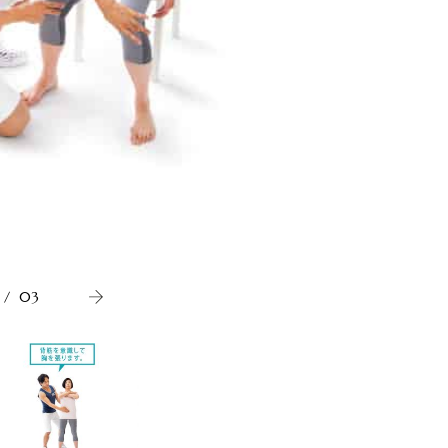
《ポイン
/
03