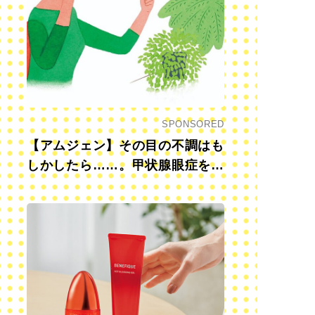
SPONSORED
【アムジェン】その目の不調はも
しかしたら……。甲状腺眼症を知
っていますか？