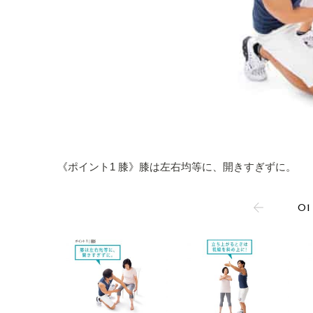
《ポイント1 膝》膝は左右均等に、開きすぎずに。
01