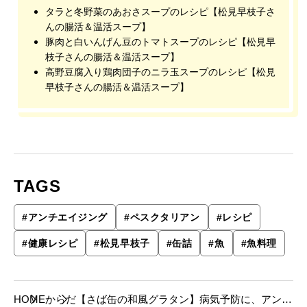
タラと冬野菜のあおさスープのレシピ【松見早枝子さ
んの腸活＆温活スープ】
豚肉と白いんげん豆のトマトスープのレシピ【松見早
枝子さんの腸活＆温活スープ】
高野豆腐入り鶏肉団子のニラ玉スープのレシピ【松見
早枝子さんの腸活＆温活スープ】
TAGS
#
アンチエイジング
#
ペスクタリアン
#
レシピ
#
健康レシピ
#
松見早枝子
#
缶詰
#
魚
#
魚料理
HOME
からだ
【さば缶の和風グラタン】病気予防に、アンチ