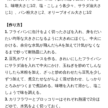
1、味噌大さじ1/2、塩・こしょう各少々、サラダ油大さ
じ1］、パン粉大さじ2、オリーブオイル大さじ1/2
【作り方】
1.
フライパンに缶汁をよく切ったさばを入れ、身をだい
たい均等な大きさになるように大きめにほぐし、中火に
かける。余分な水気が飛んだらAを加えて汁気がなくな
るまで炒って耐熱皿に入れる。
2.
豆乳ホワイトソースを作る。きれいにしたフライパン
にサラダ油を入れて中火にかけ、玉ねぎを炒めてしんな
りしたら米粉を加え、ざっと炒め合わせたら豆乳を少し
ずつ加えて、煮立たせながらよく混ぜ合わせ、しっかり
とろみがつくまで煮詰める。味噌を入れて溶かし、塩こ
しょうで味を調える。
3.
カリフラワーとブロッコリーはそれぞれ熱湯で2分ほ
どゆで、水気をよく切っておく。