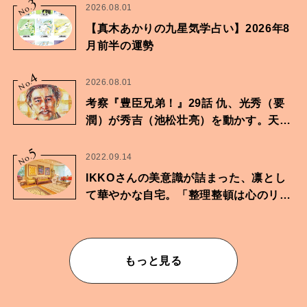
3
No.
2026.08.01
【真木あかりの九星気学占い】2026年8
月前半の運勢
4
No.
2026.08.01
考察『豊臣兄弟！』29話 仇、光秀（要
潤）が秀吉（池松壮亮）を動かす。天下
に向けた兄弟の分岐点。
5
No.
2022.09.14
IKKOさんの美意識が詰まった、凛とし
て華やかな自宅。「整理整頓は心のリズ
ムが乱されないための作業」。
もっと見る