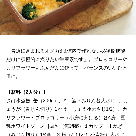
「青魚に含まれるオメガ3は体内で作れない必須脂肪酸
だけに積極的に摂りたい栄養素です」。ブロッコリーや
カリフラワーもふんだんに使って、バランスのいいひと
皿に。
【材料（2人分）】
さば水煮缶1缶（200g）、A［酒・みりん各大さじ1、し
ょうが（みじん切り）1かけ、しょうゆ大さじ1/2］、カ
リフラワー・ブロッコリー（小房に分ける）各4房、豆
乳ホワイトソース［豆乳（無調整）１カップ、玉ねぎ
（みじん切り）1/4個、米粉（なければ小麦粉）大さじ