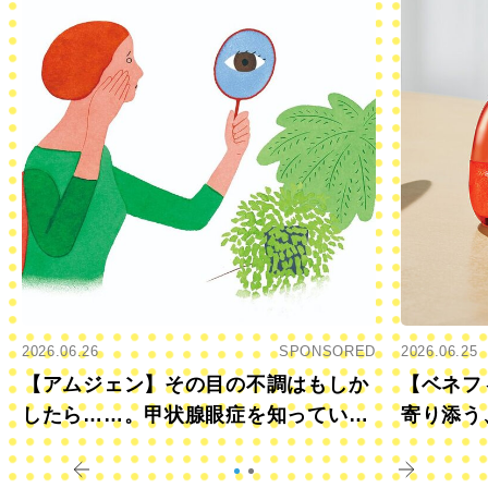
2026.06.26
SPONSORED
2026.06.25
【アムジェン】その目の不調はもしか
【ベネフ
したら……。甲状腺眼症を知っていま
寄り添う
すか？
きに