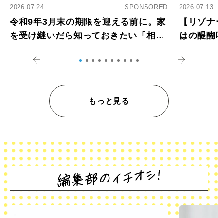
2026.07.24
SPONSORED
2026.07.13
令和9年3月末の期限を迎える前に。家
【リゾナ
を受け継いだら知っておきたい「相続
はの醍醐
登記の義務化」
アペロ
もっと見る