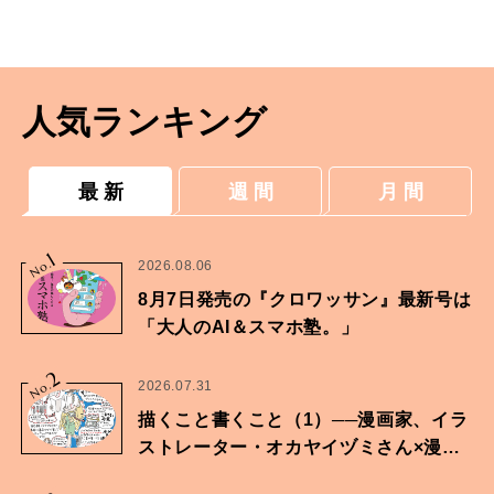
エイジングに。松見早枝子さんの魚菜レシピ。
人気ランキング
最 新
週 間
月 間
1
No.
2026.08.06
8月7日発売の『クロワッサン』最新号は
「大人のAI＆スマホ塾。」
2
No.
2026.07.31
描くこと書くこと（1）──漫画家、イラ
ストレーター・オカヤイヅミさん×漫画
家・鶴谷香央理さん