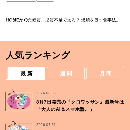
HOME
からだ
糖質、脂質不足で太る？ 燃焼を促す食事法。
人気ランキング
最 新
週 間
月 間
1
No.
2026.08.06
8月7日発売の『クロワッサン』最新号は
「大人のAI＆スマホ塾。」
2
No.
2026.07.31