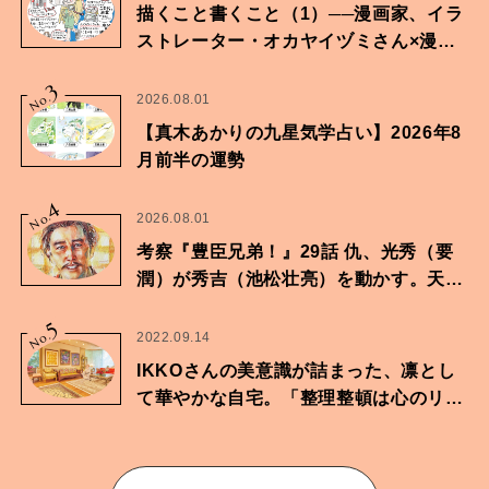
描くこと書くこと（1）──漫画家、イラ
ストレーター・オカヤイヅミさん×漫画
家・鶴谷香央理さん
3
No.
2026.08.01
【真木あかりの九星気学占い】2026年8
月前半の運勢
4
No.
2026.08.01
考察『豊臣兄弟！』29話 仇、光秀（要
潤）が秀吉（池松壮亮）を動かす。天下
に向けた兄弟の分岐点。
5
No.
2022.09.14
IKKOさんの美意識が詰まった、凛とし
て華やかな自宅。「整理整頓は心のリズ
ムが乱されないための作業」。