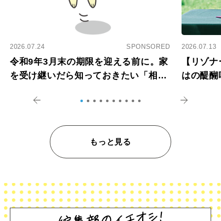
2026.07.24
SPONSORED
2026.07.13
令和9年3月末の期限を迎える前に。家
【リゾナ
を受け継いだら知っておきたい「相続
はの醍醐
登記の義務化」
アペロ
もっと見る