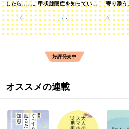
したら……。甲状腺眼症を知っていま
寄り添う
すか？
きに
好評発売中
オススメの連載