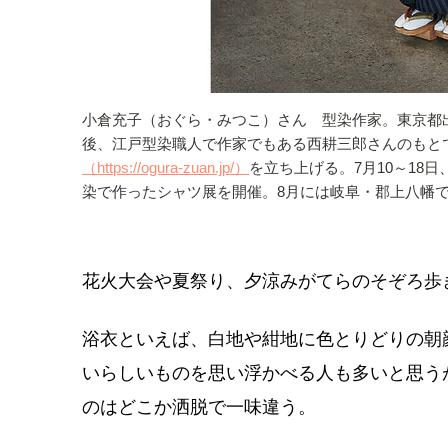
小倉充子（おぐら・みつこ）さん 型染作家。東京都
後、江戸型染職人で作家でもある西耕三郎さんのもとで
（https://ogura-zuan.jp/）
を立ち上げる。7月10～18日、
染で作ったシャツ展を開催。8月には岐阜・郡上八幡
花火大会や夏祭り、夕涼みがてらのそぞろ歩
浴衣といえば、白地や紺地に色とりどりの朝
いらしいものを思い浮かべる人も多いと思う
のはどこか洒脱で一味違う。