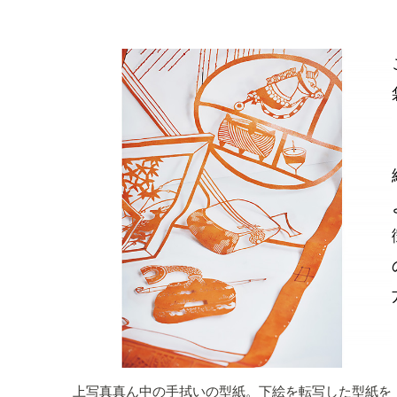
上写真真ん中の手拭いの型紙。下絵を転写した型紙を