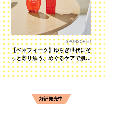
SPONSORED
【ベネフィーク】ゆらぎ世代にそ
っと寄り添う、めぐるケアで肌も
心も前向きに
好評発売中