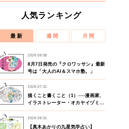
人気ランキング
最 新
週 間
月 間
1
No.
2026.08.06
8月7日発売の『クロワッサン』最新
号は「大人のAI＆スマホ塾。」
2
No.
2026.07.31
描くこと書くこと（1）──漫画家、
イラストレーター・オカヤイヅミさ
ん×漫画家・鶴谷香央理さん
3
No.
2026.08.01
【真木あかりの九星気学占い】