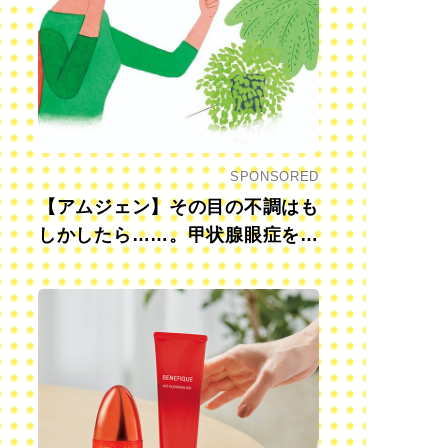
SPONSORED
【アムジェン】その目の不調はも
しかしたら……。甲状腺眼症を知
っていますか？