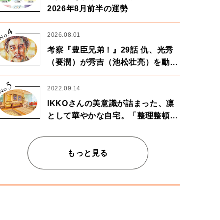
2026年8月前半の運勢
4
No.
2026.08.01
考察『豊臣兄弟！』29話 仇、光秀
（要潤）が秀吉（池松壮亮）を動か
す。天下に向けた兄弟の分岐点。
5
No.
2022.09.14
IKKOさんの美意識が詰まった、凛
として華やかな自宅。「整理整頓は
心のリズムが乱されないための作
業」。
もっと見る