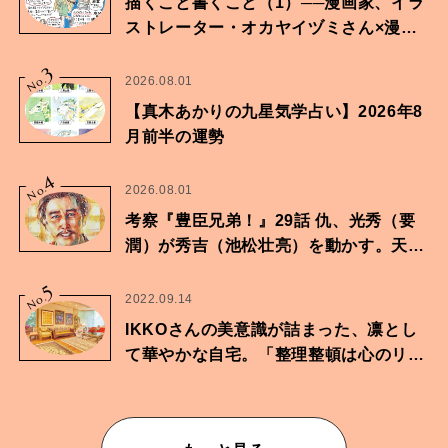
描くこと書くこと（1）──漫画家、イラ
ストレーター・オカヤイヅミさん×漫画
家・鶴谷香央理さん
3
No.
2026.08.01
【真木あかりの九星気学占い】2026年8
月前半の運勢
4
No.
2026.08.01
考察『豊臣兄弟！』29話 仇、光秀（要
潤）が秀吉（池松壮亮）を動かす。天下
に向けた兄弟の分岐点。
5
No.
2022.09.14
IKKOさんの美意識が詰まった、凛とし
て華やかな自宅。「整理整頓は心のリズ
ムが乱されないための作業」。