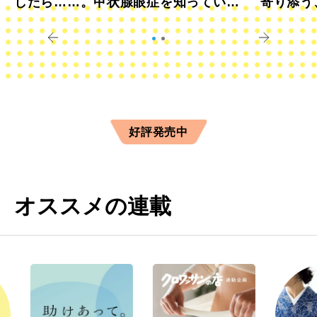
したら……。甲状腺眼症を知っていま
寄り添う
すか？
きに
好評発売中
オススメの連載