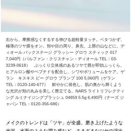
右から、摩擦感なくするする伸びる超軽量タッチ。ベタつかず、
極薄のツヤ膜をオン。頬や目の周り、鼻先、上唇の山などに。デ
ィオール バックステージ グラッシー グロウ スティック 017
7,040円（パルファン・クリスチャン・ディオール TEL：03-
3239-0618） ぷっくり立体感のあるツヤで唇が即効ふっくら。
ヒアルロン酸やペプチドを配合し、シワやボリュームをケア。ゲ
ラン キスキス ビー グロウ プランプ 100 5,060円（ゲラン
TEL：0120-140-677） 鮮やかに発色し、肌の奥から輝くよう
な光沢が頬の丸みを美しく際立てる。NARS ライトリフレクティ
ング ルミナイジングブラッシュ 04859 5.5g 6,490円（ナーズ ジ
ャパン TEL：0120-356-686）
メイクのトレンドは「ツヤ」が全盛。磨き上げたような
光沢、水面のような潤み感など、さまざまなツヤの演出