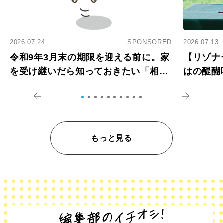
2026.07.24
SPONSORED
2026.07.13
令和9年3月末の期限を迎える前に。家
【リゾナ
を受け継いだら知っておきたい「相続
はの醍醐
登記の義務化」
アペロ
もっと見る