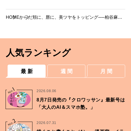
HOME
からだ
頬に、唇に、美ツヤをトッピング──柏谷麻夕
子のビューティージャーナル
人気ランキング
最 新
週 間
月 間
1
No.
2026.08.06
8月7日発売の『クロワッサン』最新号は
「大人のAI＆スマホ塾。」
2
No.
2026.07.31