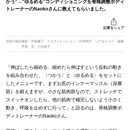
かう”→“ゆるめる”コンディショニングを骨格調整ボディ
トレーナーのNaokoさんに教えてもらいました。
記事をシェア
2026.03.01
撮影・中島慶子 イラストレーション・竹井晴日 ヘア＆メイク・遠藤
芹菜 文・小沢緑子
「伸ばしたら縮める、縮めたら伸ばすという反転の動き
を組み合わせた、〈つかう〉と〈ゆるめる〉をセットに
したメニューです。まずお尻のインナーマッスル（深層
筋）を鍛えますが、小さな筋肉群なので、ストレッチで
スイッチオンしたら、他の筋肉で補完しないよう小さく
動き、呼吸を止めずに行って」と語るのは、骨格調整ボ
ディトレーナーのNaokoさん。