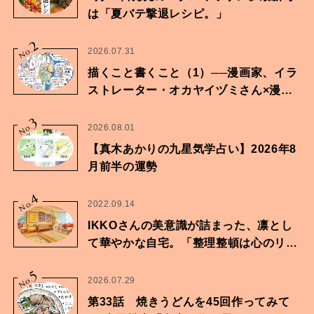
は「夏バテ撃退レシピ。」
2
No.
2026.07.31
描くこと書くこと（1）──漫画家、イラ
ストレーター・オカヤイヅミさん×漫画
家・鶴谷香央理さん
3
No.
2026.08.01
【真木あかりの九星気学占い】2026年8
月前半の運勢
4
No.
2022.09.14
IKKOさんの美意識が詰まった、凛とし
て華やかな自宅。「整理整頓は心のリズ
ムが乱されないための作業」。
5
No.
2026.07.29
第33話 焼きうどんを45回作ってみて