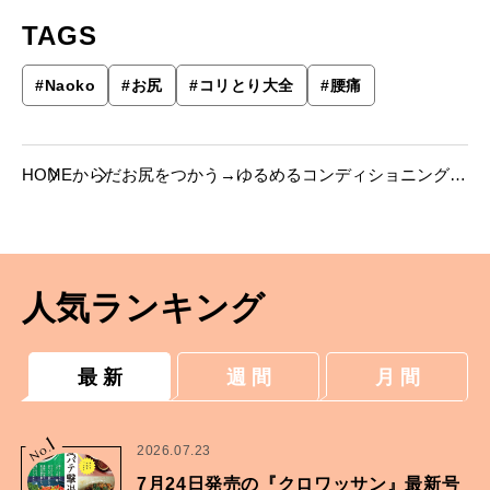
TAGS
#
Naoko
#
お尻
#
コリとり大全
#
腰痛
HOME
からだ
お尻をつかう→ゆるめるコンディショニング
──お尻筋を伸ばして縮めて。反転の動きで整
える
人気ランキング
最 新
週 間
月 間
1
No.
2026.07.23
7月24日発売の『クロワッサン』最新号