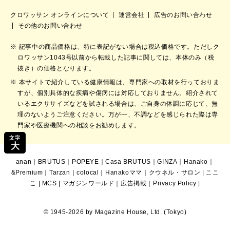
クロワッサン オンラインについて
運営会社
広告のお問い合わせ
その他のお問い合わせ
記事中の商品価格は、特に表記がない場合は税込価格です。ただしク
ロワッサン1043号以前から転載した記事に関しては、本体のみ（税
抜き）の価格となります。
本サイトで紹介している健康情報は、専門家への取材を行っておりま
すが、個別具体的な疾病や傷病には対応しておりません。紹介されて
いるエクササイズなどを試される場合は、ご自身の体調に応じて、無
理のないようご注意ください。万が一、不調などを感じられた際は専
門家や医療機関への相談をお勧めします。
文字
大
anan
｜
BRUTUS
｜
POPEYE
｜
Casa BRUTUS
｜
GINZA
｜
Hanako
｜
&Premium
｜
Tarzan
｜
colocal
｜
Hanakoママ
｜
クウネル・サロン
|
ここ
こ
|
MCS
|
マガジンワールド
｜
広告掲載
｜
Privacy Policy
|
© 1945-2026 by Magazine House, Ltd. (Tokyo)