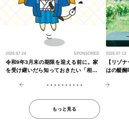
2026.07.24
SPONSORED
2026.07.13
令和9年3月末の期限を迎える前に。家
【リゾナ
を受け継いだら知っておきたい「相続
はの醍醐
登記の義務化」
アペロ
もっと見る