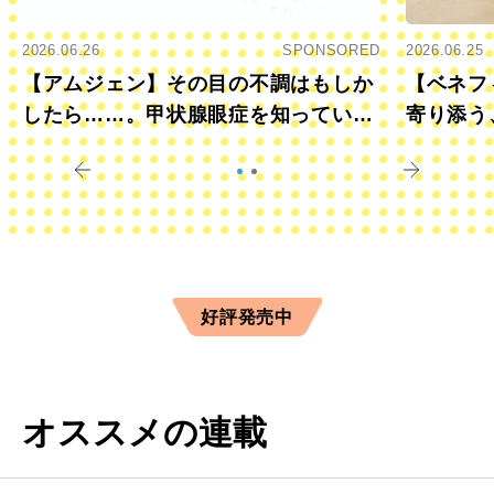
2026.06.26
SPONSORED
2026.06.25
【アムジェン】その目の不調はもしか
【ベネフ
したら……。甲状腺眼症を知っていま
寄り添う
すか？
きに
好評発売中
オススメの連載