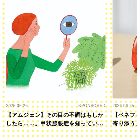
2026.06.26
SPONSORED
2026.06.25
【アムジェン】その目の不調はもしか
【ベネフ
したら……。甲状腺眼症を知っていま
寄り添う
すか？
きに