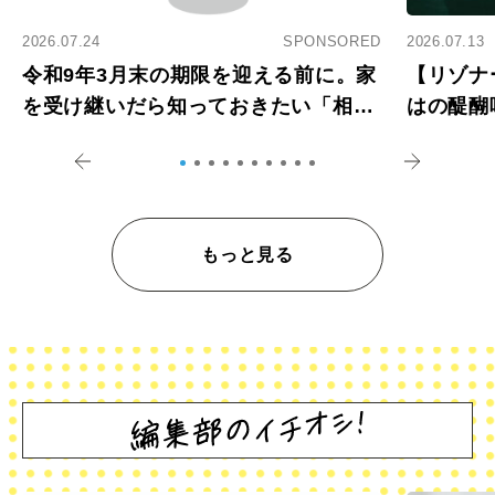
2026.07.24
SPONSORED
2026.07.13
令和9年3月末の期限を迎える前に。家
【リゾナ
を受け継いだら知っておきたい「相続
はの醍醐
登記の義務化」
アペロ
もっと見る