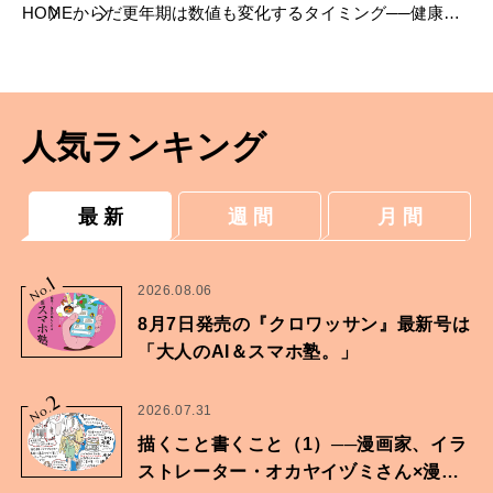
HOME
からだ
更年期は数値も変化するタイミング──健康診
断結果の読み解き方
人気ランキング
最 新
週 間
月 間
1
No.
2026.08.06
8月7日発売の『クロワッサン』最新号は
「大人のAI＆スマホ塾。」
2
No.
2026.07.31
描くこと書くこと（1）──漫画家、イラ
ストレーター・オカヤイヅミさん×漫画