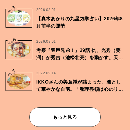
家・鶴谷香央理さん
3
No.
2026.08.01
【真木あかりの九星気学占い】2026年8
月前半の運勢
4
No.
2026.08.01
考察『豊臣兄弟！』29話 仇、光秀（要
潤）が秀吉（池松壮亮）を動かす。天下
に向けた兄弟の分岐点。
5
No.
2022.09.14
IKKOさんの美意識が詰まった、凛とし
て華やかな自宅。「整理整頓は心のリズ
ムが乱されないための作業」。
もっと見る