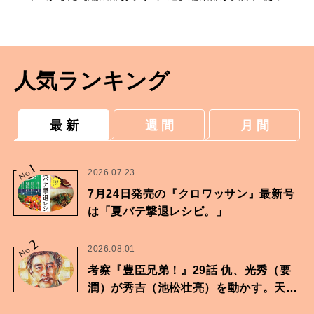
みてよかった、今推したいコスメ
人気ランキング
最 新
週 間
月 間
1
No.
2026.07.23
7月24日発売の『クロワッサン』最新号
は「夏バテ撃退レシピ。」
2
No.
2026.08.01
考察『豊臣兄弟！』29話 仇、光秀（要
潤）が秀吉（池松壮亮）を動かす。天下
に向けた兄弟の分岐点。