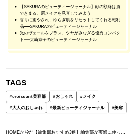
【SAKURAのビューティージャーナル】顔の額縁は眉
できまる。眉メイクを見直してみよう！
香りに癒やされ、ゆらぎ肌をリセットしてくれる戦利
品──SAKURAのビューティージャーナル
光のヴェールをプラス。ツヤがみなぎる優秀コンパク
ト──大崎京子のビューティージャーナル
TAGS
#
croissant美容部
#
おしゃれ
#
メイク
#
大人のおしゃれ
#
最新ビューティジャーナル
#
美容
HOME
からだ
【編集部おすすめ3選】編集部が実際に使って