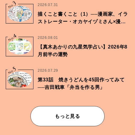
3
No.
2026.07.31
描くこと書くこと（1）──漫画家、イラ
ストレーター・オカヤイヅミさん×漫画
家・鶴谷香央理さん
4
No.
2026.08.01
【真木あかりの九星気学占い】2026年8
月前半の運勢
5
No.
2026.07.29
第33話 焼きうどんを45回作ってみて
──吉田戦車「弁当を作る男」
もっと見る