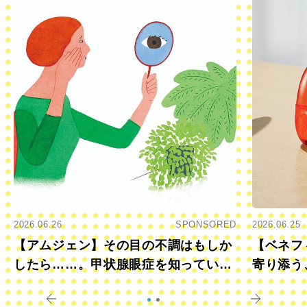
2026.06.26
SPONSORED
2026.06.25
【アムジェン】その目の不調はもしか
【ベネフ
したら……。甲状腺眼症を知っていま
寄り添う
すか？
きに