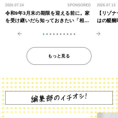
2026.07.24
SPONSORED
2026.07.13
令和9年3月末の期限を迎える前に。家
【リゾナ
を受け継いだら知っておきたい「相続
はの醍醐
登記の義務化」
アペロ
もっと見る