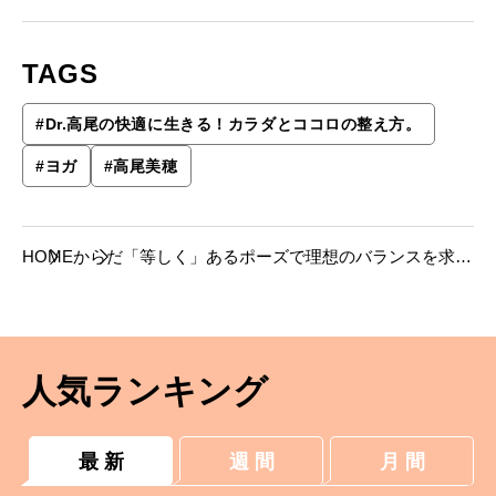
TAGS
#
Dr.高尾の快適に生きる！カラダとココロの整え方。
#
ヨガ
#
高尾美穂
HOME
からだ
「等しく」あるポーズで理想のバランスを求め
る。【Dr.高尾美穂のカラダとココロの整え
方】
人気ランキング
最 新
週 間
月 間