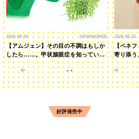
2026.06.26
SPONSORED
2026.06.25
【アムジェン】その目の不調はもしか
【ベネフ
したら……。甲状腺眼症を知っていま
寄り添う
すか？
きに
好評発売中