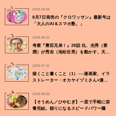
1
No.
2026.08.06
8月7日発売の『クロワッサン』最新号は
「大人のAI＆スマホ塾。」
2
No.
2026.08.01
考察『豊臣兄弟！』29話 仇、光秀（要
潤）が秀吉（池松壮亮）を動かす。天下
に向けた兄弟の分岐点。
3
No.
2026.07.31
描くこと書くこと（1）──漫画家、イラ
ストレーター・オカヤイヅミさん×漫画
家・鶴谷香央理さん
4
No.
2026.08.03
【そうめん／ひやむぎ】一皿で手軽に栄
養完結。頼りになるスピードパワー麺