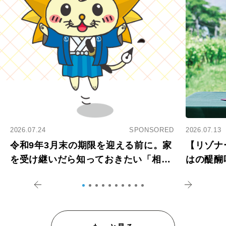
2026.07.24
SPONSORED
2026.07.13
令和9年3月末の期限を迎える前に。家
【リゾナ
を受け継いだら知っておきたい「相続
はの醍醐
登記の義務化」
アペロ