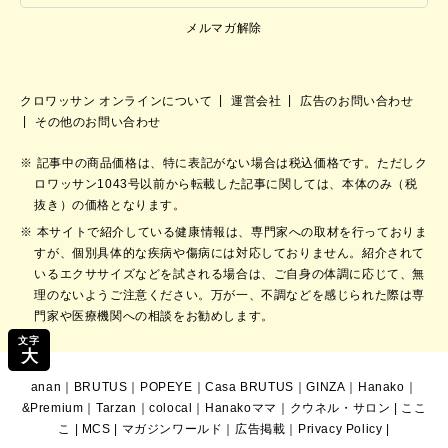
メルマガ解除
クロワッサン オンラインについて
運営会社
広告のお問い合わせ
その他のお問い合わせ
記事中の商品価格は、特に表記がない場合は税込価格です。ただしク
ロワッサン1043号以前から転載した記事に関しては、本体のみ（税
抜き）の価格となります。
本サイトで紹介している健康情報は、専門家への取材を行っておりま
すが、個別具体的な疾病や傷病には対応しておりません。紹介されて
いるエクササイズなどを試される場合は、ご自身の体調に応じて、無
理のないようご注意ください。万が一、不調などを感じられた際は専
門家や医療機関への相談をお勧めします。
文字
大
anan
｜
BRUTUS
｜
POPEYE
｜
Casa BRUTUS
｜
GINZA
｜
Hanako
｜
&Premium
｜
Tarzan
｜
colocal
｜
Hanakoママ
｜
クウネル・サロン
|
ここ
こ
|
MCS
|
マガジンワールド
｜
広告掲載
｜
Privacy Policy
|