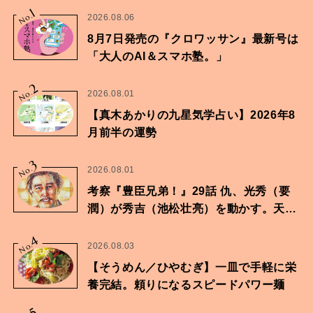
1
No.
2026.08.06
8月7日発売の『クロワッサン』最新号は
「大人のAI＆スマホ塾。」
2
No.
2026.08.01
【真木あかりの九星気学占い】2026年8
月前半の運勢
3
No.
2026.08.01
考察『豊臣兄弟！』29話 仇、光秀（要
潤）が秀吉（池松壮亮）を動かす。天下
に向けた兄弟の分岐点。
4
No.
2026.08.03
【そうめん／ひやむぎ】一皿で手軽に栄
養完結。頼りになるスピードパワー麺
5