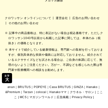
メルマガ解除
クロワッサン オンラインについて
運営会社
広告のお問い合わせ
その他のお問い合わせ
記事中の商品価格は、特に表記がない場合は税込価格です。ただしク
ロワッサン1043号以前から転載した記事に関しては、本体のみ（税
抜き）の価格となります。
本サイトで紹介している健康情報は、専門家への取材を行っておりま
すが、個別具体的な疾病や傷病には対応しておりません。紹介されて
いるエクササイズなどを試される場合は、ご自身の体調に応じて、無
理のないようご注意ください。万が一、不調などを感じられた際は専
門家や医療機関への相談をお勧めします。
文字
大
anan
｜
BRUTUS
｜
POPEYE
｜
Casa BRUTUS
｜
GINZA
｜
Hanako
｜
&Premium
｜
Tarzan
｜
colocal
｜
Hanakoママ
｜
クウネル・サロン
|
ここ
こ
|
MCS
|
マガジンワールド
｜
広告掲載
｜
Privacy Policy
|