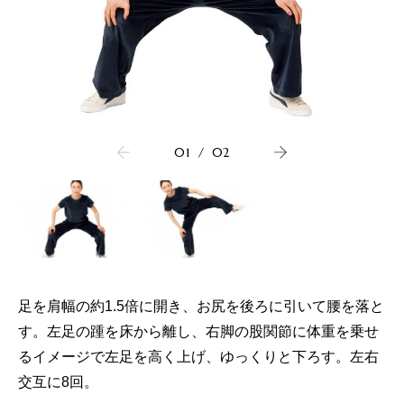
01
/
02
足を肩幅の約1.5倍に開き、お尻を後ろに引いて腰を落と
す。左足の踵を床から離し、右脚の股関節に体重を乗せ
るイメージで左足を高く上げ、ゆっくりと下ろす。左右
交互に8回。