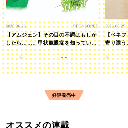
2026.06.26
SPONSORED
2026.06.25
【アムジェン】その目の不調はもしか
【ベネフ
したら……。甲状腺眼症を知っていま
寄り添う
すか？
きに
好評発売中
オススメの連載