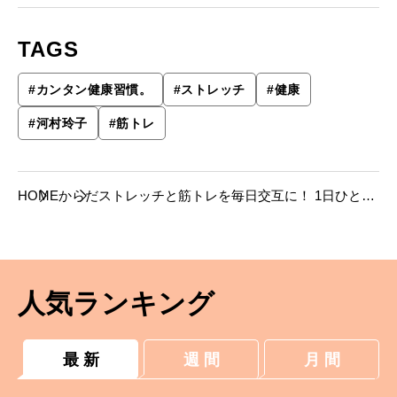
TAGS
#
カンタン健康習慣。
#
ストレッチ
#
健康
#
河村玲子
#
筋トレ
HOME
からだ
ストレッチと筋トレを毎日交互に！ 1日ひとつ
だけの運動習慣。
人気ランキング
最 新
週 間
月 間