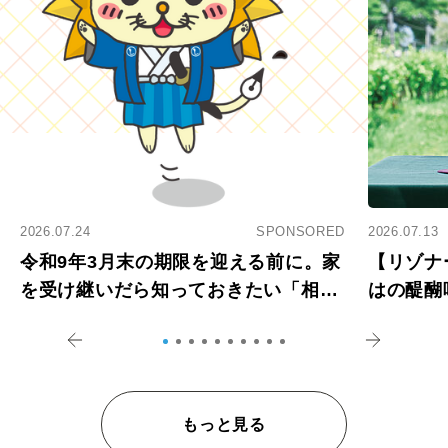
2026.07.24
SPONSORED
2026.07.13
令和9年3月末の期限を迎える前に。家
【リゾナ
を受け継いだら知っておきたい「相続
はの醍醐
登記の義務化」
アペロ
もっと見る