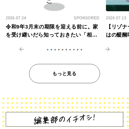
2026.07.24
SPONSORED
2026.07.13
令和9年3月末の期限を迎える前に。家
【リゾナ
を受け継いだら知っておきたい「相続
はの醍醐
登記の義務化」
アペロ
もっと見る