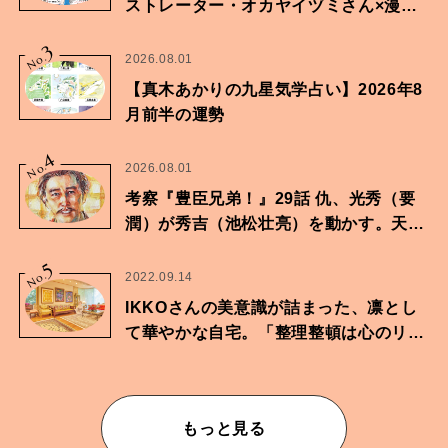
ストレーター・オカヤイヅミさん×漫画
家・鶴谷香央理さん
3
No.
2026.08.01
【真木あかりの九星気学占い】2026年8
月前半の運勢
4
No.
2026.08.01
考察『豊臣兄弟！』29話 仇、光秀（要
潤）が秀吉（池松壮亮）を動かす。天下
に向けた兄弟の分岐点。
5
No.
2022.09.14
IKKOさんの美意識が詰まった、凛とし
て華やかな自宅。「整理整頓は心のリズ
ムが乱されないための作業」。
もっと見る