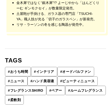
金木犀ではなく‘‘銀木犀”!? よーじやから「はんどくり
ーむ ギンモクセイ」が数量限定発売。
土屋鞄が手掛ける、ガラス器の専門店「TSUCHI-
YA」職人技が光る「切子のガラスペン」が新発売。
リサ・ラーソンの冬を感じる陶器が発売中。
TAGS
#
おうち時間
#
インテリア
#
オードパルファン
#
ニュース
#
ハンド美容液
#
ビューティニュース
#
フレグランスSHIRO
#
ペアー
#
ルームフレグランス
#
柔軟剤