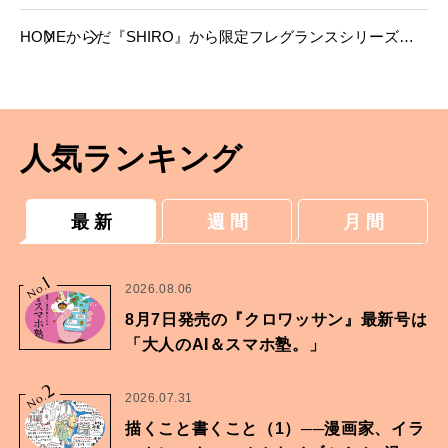
HOME
からだ
『SHIRO』から限定フレグランスシリーズ
「ペアー」が再登場。
人気ランキング
最 新
週 間
月 間
1
No.
2026.08.06
8月7日発売の『クロワッサン』最新号は
「大人のAI＆スマホ塾。」
2
No.
2026.07.31
描くこと書くこと（1）──漫画家、イラ