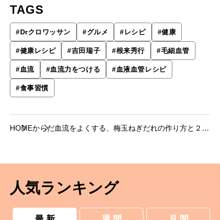
TAGS
#
Drクロワッサン
#
グルメ
#
レシピ
#
健康
#
健康レシピ
#
吉田瑞子
#
根来秀行
#
毛細血管
#
血流
#
血流力をつける
#
血液血管レシピ
#
食事習慣
HOME
からだ
血流をよくする、梅玉ねぎだれの作り方と２種
のアレンジレシピ。
人気ランキング
最 新
週 間
月 間