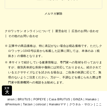
メルマガ解除
クロワッサン オンラインについて
運営会社
広告のお問い合わせ
その他のお問い合わせ
記事中の商品価格は、特に表記がない場合は税込価格です。ただしク
ロワッサン1043号以前から転載した記事に関しては、本体のみ（税
抜き）の価格となります。
本サイトで紹介している健康情報は、専門家への取材を行っておりま
すが、個別具体的な疾病や傷病には対応しておりません。紹介されて
いるエクササイズなどを試される場合は、ご自身の体調に応じて、無
理のないようご注意ください。万が一、不調などを感じられた際は専
門家や医療機関への相談をお勧めします。
文字
大
anan
｜
BRUTUS
｜
POPEYE
｜
Casa BRUTUS
｜
GINZA
｜
Hanako
｜
&Premium
｜
Tarzan
｜
colocal
｜
Hanakoママ
｜
クウネル・サロン
|
ここ