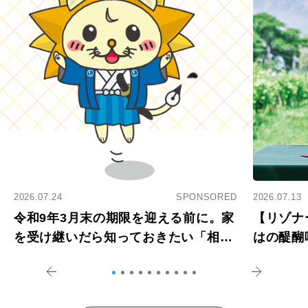
2026.07.24
SPONSORED
2026.07.13
令和9年3月末の期限を迎える前に。家
【リゾナ
を受け継いだら知っておきたい「相続
はの醍醐
登記の義務化」
アペロ