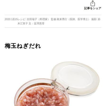
記事をシェア
2020.12.15
レシピ: 吉田瑞子（料理家） 監修:根来秀行（医師、医学博士） 撮影: 鈴
木江実子 文：韮澤恵理
梅玉ねぎだれ