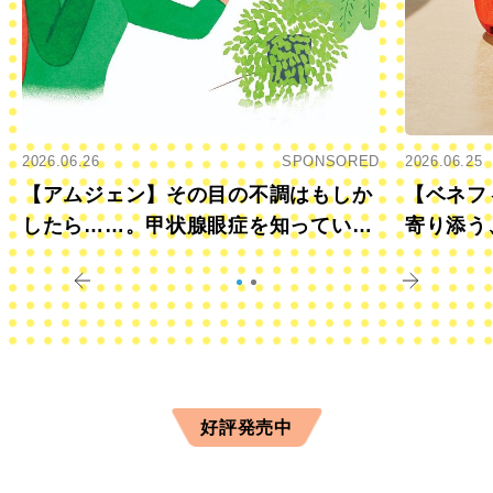
2026.06.26
SPONSORED
2026.06.25
【アムジェン】その目の不調はもしか
【ベネフ
したら……。甲状腺眼症を知っていま
寄り添う
すか？
きに
好評発売中