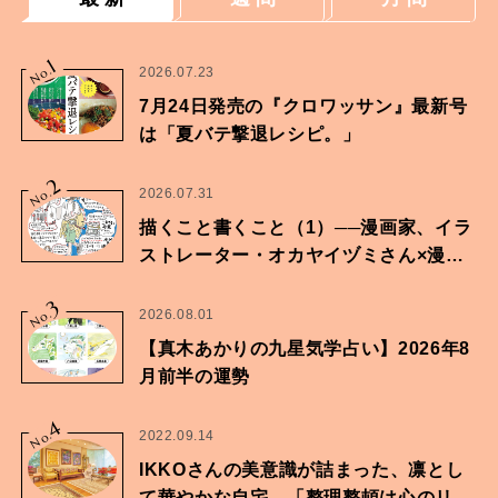
1
No.
2026.07.23
7月24日発売の『クロワッサン』最新号
は「夏バテ撃退レシピ。」
2
No.
2026.07.31
描くこと書くこと（1）──漫画家、イラ
ストレーター・オカヤイヅミさん×漫画
家・鶴谷香央理さん
3
No.
2026.08.01
【真木あかりの九星気学占い】2026年8
月前半の運勢
4
No.
2022.09.14
IKKOさんの美意識が詰まった、凛とし
て華やかな自宅。「整理整頓は心のリズ