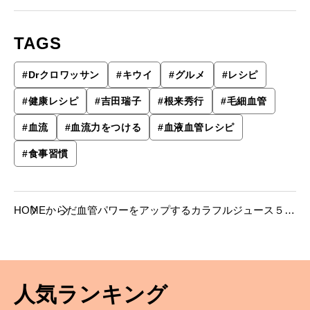
TAGS
#
Drクロワッサン
#
キウイ
#
グルメ
#
レシピ
#
健康レシピ
#
吉田瑞子
#
根来秀行
#
毛細血管
#
血流
#
血流力をつける
#
血液血管レシピ
#
食事習慣
HOME
からだ
血管パワーをアップするカラフルジュース５種
のレシピ。
人気ランキング