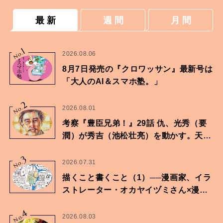
最 新
週 間
月 間
1
No.
2026.08.06
8月7日発売の『クロワッサン』最新号は
「大人のAI＆スマホ塾。」
2
No.
2026.08.01
考察『豊臣兄弟！』29話 仇、光秀（要
潤）が秀吉（池松壮亮）を動かす。天下
に向けた兄弟の分岐点。
3
No.
2026.07.31
描くこと書くこと（1）──漫画家、イラ
ストレーター・オカヤイヅミさん×漫画
家・鶴谷香央理さん
4
No.
2026.08.03