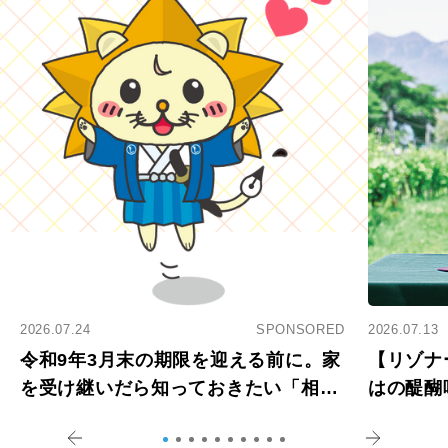
2026.07.24
SPONSORED
2026.07.13
令和9年3月末の期限を迎える前に。家
【リゾナ
を受け継いだら知っておきたい「相続
はの醍醐
登記の義務化」
アペロ