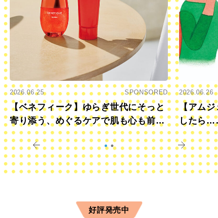
2026.06.25
SPONSORED
2026.06.26
【ベネフィーク】ゆらぎ世代にそっと
【アムジ
寄り添う、めぐるケアで肌も心も前向
したら…
きに
すか？
好評発売中