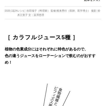
2020.11.24
レシピ: 吉田瑞子（料理家） 監修:根来秀行（医師、医学博士） 撮影: 鈴
木江実子 文：韮澤恵理
［ カラフルジュース5種 ］
植物の色素成分にはそれぞれに特色があるので、
色の違うジュースをローテーションで飲むのがおすす
め！