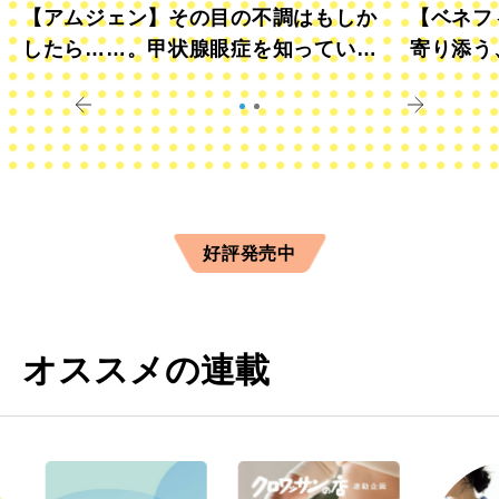
【アムジェン】その目の不調はもしか
【ベネフ
したら……。甲状腺眼症を知っていま
寄り添う
すか？
きに
好評発売中
オススメの連載