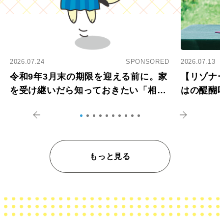
2026.07.24
SPONSORED
2026.07.13
令和9年3月末の期限を迎える前に。家
【リゾナ
を受け継いだら知っておきたい「相続
はの醍醐
登記の義務化」
アペロ
もっと見る