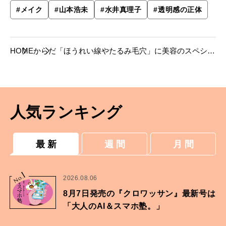
#
メイク
#
山本浩未
#
水井真理子
#
透明感の正体
HOME
からだ
「ほうれい線やたるみ毛穴」に美容のスペシャ
リストがアドバイス。
人気ランキング
最 新
週 間
月 間
1
No.
2026.08.06
8月7日発売の『クロワッサン』最新号は
「大人のAI＆スマホ塾。」