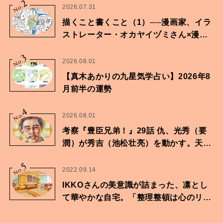
2
No.
2026.07.31
描くこと書くこと（1）──漫画家、イラ
ストレーター・オカヤイヅミさん×漫画
家・鶴谷香央理さん
3
No.
2026.08.01
【真木あかりの九星気学占い】2026年8
月前半の運勢
4
No.
2026.08.01
考察『豊臣兄弟！』29話 仇、光秀（要
潤）が秀吉（池松壮亮）を動かす。天下
に向けた兄弟の分岐点。
5
No.
2022.09.14
IKKOさんの美意識が詰まった、凛とし
て華やかな自宅。「整理整頓は心のリズ
ムが乱されないための作業」。