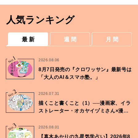
人気ランキング
最 新
週 間
月 間
1
No.
2026.08.06
8月7日発売の『クロワッサン』最新号は
「大人のAI＆スマホ塾。」
2
No.
2026.07.31
描くこと書くこと（1）──漫画家、イラ
ストレーター・オカヤイヅミさん×漫画
家・鶴谷香央理さん
3
No.
2026.08.01
【真木あかりの九星気学占い】2026年8