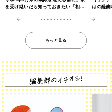
を受け継いだら知っておきたい「相続
はの醍醐
登記の義務化」
アペロ
もっと見る