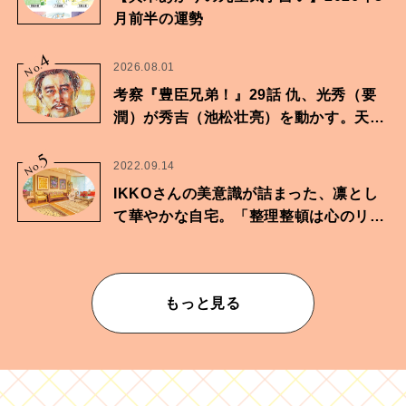
月前半の運勢
4
No.
2026.08.01
考察『豊臣兄弟！』29話 仇、光秀（要
潤）が秀吉（池松壮亮）を動かす。天下
に向けた兄弟の分岐点。
5
No.
2022.09.14
IKKOさんの美意識が詰まった、凛とし
て華やかな自宅。「整理整頓は心のリズ
ムが乱されないための作業」。
もっと見る