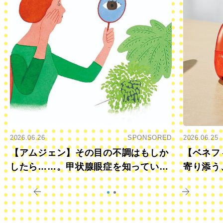
2026.06.26
SPONSORED
2026.06.25
【アムジェン】その目の不調はもしか
【ベネフ
したら……。甲状腺眼症を知っていま
寄り添う
すか？
きに