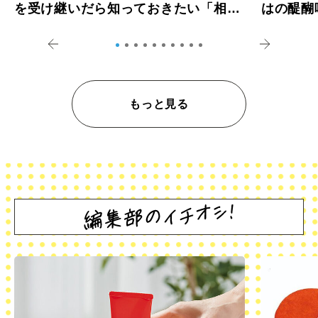
を受け継いだら知っておきたい「相続
はの醍醐
登記の義務化」
アペロ
もっと見る