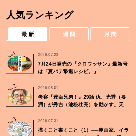
人気ランキング
最 新
週 間
月 間
1
No.
2026.07.23
7月24日発売の『クロワッサン』最新号
は「夏バテ撃退レシピ。」
2
No.
2026.08.01
考察『豊臣兄弟！』29話 仇、光秀（要
潤）が秀吉（池松壮亮）を動かす。天下
に向けた兄弟の分岐点。
3
No.
2026.07.31
描くこと書くこと（1）──漫画家、イラ