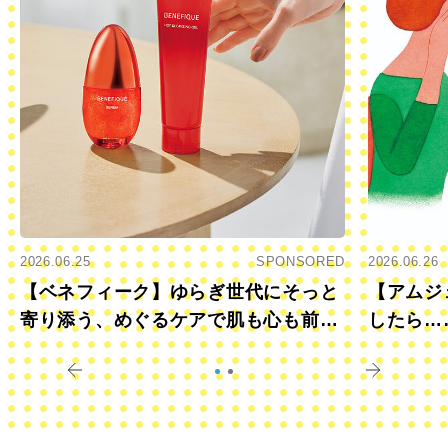
2026.06.25
SPONSORED
2026.06.26
【ベネフィーク】ゆらぎ世代にそっと
【アムジ
寄り添う、めぐるケアで肌も心も前向
したら…
きに
すか？