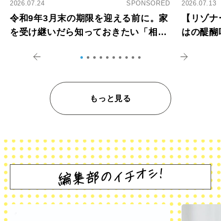
2026.07.24
SPONSORED
2026.07.13
令和9年3月末の期限を迎える前に。家
【リゾナ
を受け継いだら知っておきたい「相続
はの醍醐
登記の義務化」
アペロ
もっと見る