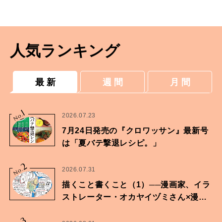
人気ランキング
最 新
週 間
月 間
1
No.
2026.07.23
7月24日発売の『クロワッサン』最新号
は「夏バテ撃退レシピ。」
2
No.
2026.07.31
描くこと書くこと（1）──漫画家、イラ
ストレーター・オカヤイヅミさん×漫画
家・鶴谷香央理さん
3