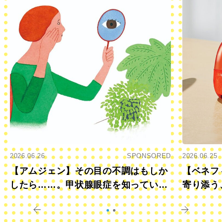
2026.06.26
SPONSORED
2026.06.25
【アムジェン】その目の不調はもしか
【ベネフ
したら……。甲状腺眼症を知っていま
寄り添う
すか？
きに