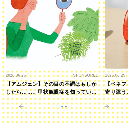
2026.06.26
SPONSORED
2026.06.25
【アムジェン】その目の不調はもしか
【ベネフ
したら……。甲状腺眼症を知っていま
寄り添う
すか？
きに