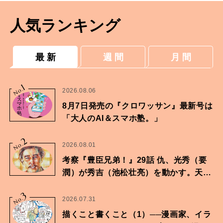
人気ランキング
最 新
週 間
月 間
1
No.
2026.08.06
8月7日発売の『クロワッサン』最新号は
「大人のAI＆スマホ塾。」
2
No.
2026.08.01
考察『豊臣兄弟！』29話 仇、光秀（要
潤）が秀吉（池松壮亮）を動かす。天下
に向けた兄弟の分岐点。
3
No.
2026.07.31
描くこと書くこと（1）──漫画家、イラ