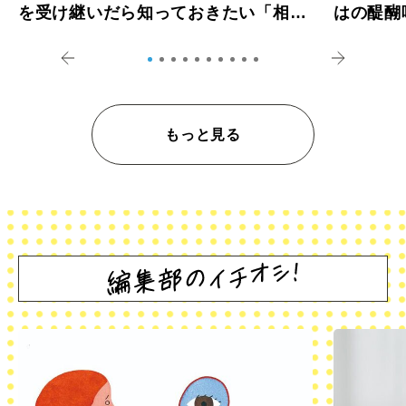
を受け継いだら知っておきたい「相続
はの醍醐
登記の義務化」
アペロ
もっと見る