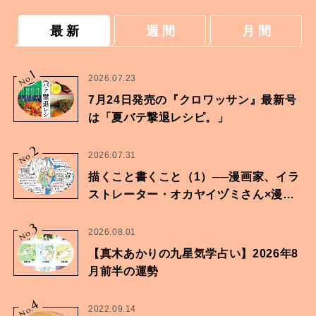
最 新
週 間
月 間
1
No.
2026.07.23
7月24日発売の『クロワッサン』最新号
は「夏バテ撃退レシピ。」
2
No.
2026.07.31
描くこと書くこと（1）──漫画家、イラ
ストレーター・オカヤイヅミさん×漫画
家・鶴谷香央理さん
3
No.
2026.08.01
【真木あかりの九星気学占い】2026年8
月前半の運勢
4
No.
2022.09.14