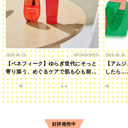
2026.06.25
SPONSORED
2026.06.26
【ベネフィーク】ゆらぎ世代にそっと
【アムジ
寄り添う、めぐるケアで肌も心も前向
したら…
きに
すか？
好評発売中