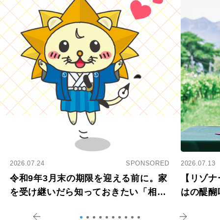
2026.07.24
SPONSORED
2026.07.13
令和9年3月末の期限を迎える前に。家
【リゾナ
を受け継いだら知っておきたい「相続
はの醍醐
登記の義務化」
アペロ