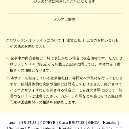
ジンの配信に同意したことになります
メルマガ解除
クロワッサン オンラインについて
運営会社
広告のお問い合わせ
その他のお問い合わせ
記事中の商品価格は、特に表記がない場合は税込価格です。ただしク
ロワッサン1043号以前から転載した記事に関しては、本体のみ（税
抜き）の価格となります。
本サイトで紹介している健康情報は、専門家への取材を行っておりま
すが、個別具体的な疾病や傷病には対応しておりません。紹介されて
いるエクササイズなどを試される場合は、ご自身の体調に応じて、無
理のないようご注意ください。万が一、不調などを感じられた際は専
門家や医療機関への相談をお勧めします。
anan
｜
BRUTUS
｜
POPEYE
｜
Casa BRUTUS
｜
GINZA
｜
Hanako
｜
&Premium
｜
Tarzan
｜
colocal
｜
Hanakoママ
｜
クウネル・サロン
|
ここ