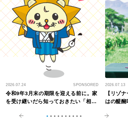
2026.07.24
SPONSORED
2026.07.13
令和9年3月末の期限を迎える前に。家
【リゾナ
を受け継いだら知っておきたい「相続
はの醍醐
登記の義務化」
アペロ