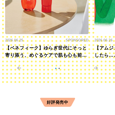
2026.06.25
SPONSORED
2026.06.26
【ベネフィーク】ゆらぎ世代にそっと
【アムジ
寄り添う、めぐるケアで肌も心も前向
したら…
きに
すか？
好評発売中