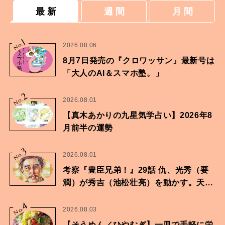
最 新
週 間
月 間
1
No.
2026.08.06
8月7日発売の『クロワッサン』最新号は
「大人のAI＆スマホ塾。」
2
No.
2026.08.01
【真木あかりの九星気学占い】2026年8
月前半の運勢
3
No.
2026.08.01
考察『豊臣兄弟！』29話 仇、光秀（要
潤）が秀吉（池松壮亮）を動かす。天下
に向けた兄弟の分岐点。
4
No.
2026.08.03
【そうめん／ひやむぎ】一皿で手軽に栄