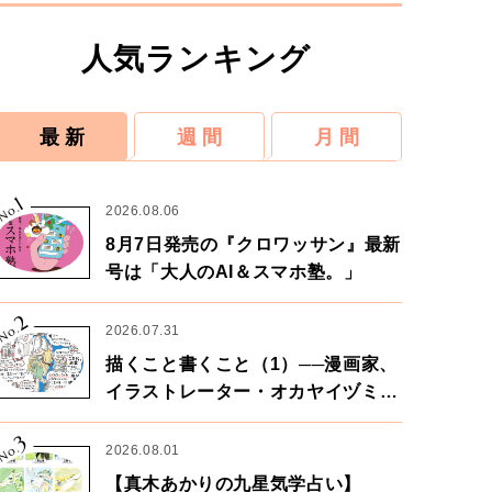
人気ランキング
最 新
週 間
月 間
1
No.
2026.08.06
8月7日発売の『クロワッサン』最新
号は「大人のAI＆スマホ塾。」
2
No.
2026.07.31
描くこと書くこと（1）──漫画家、
イラストレーター・オカヤイヅミさ
ん×漫画家・鶴谷香央理さん
3
No.
2026.08.01
【真木あかりの九星気学占い】