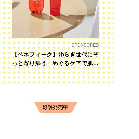
SPONSORED
【ベネフィーク】ゆらぎ世代にそ
っと寄り添う、めぐるケアで肌も
心も前向きに
好評発売中