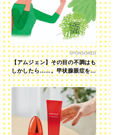
SPONSORED
【アムジェン】その目の不調はも
しかしたら……。甲状腺眼症を知
っていますか？