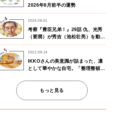
2026年8月前半の運勢
4
No.
2026.08.01
考察『豊臣兄弟！』29話 仇、光秀
（要潤）が秀吉（池松壮亮）を動か
す。天下に向けた兄弟の分岐点。
5
No.
2022.09.14
IKKOさんの美意識が詰まった、凛
として華やかな自宅。「整理整頓は
心のリズムが乱されないための作
業」。
もっと見る