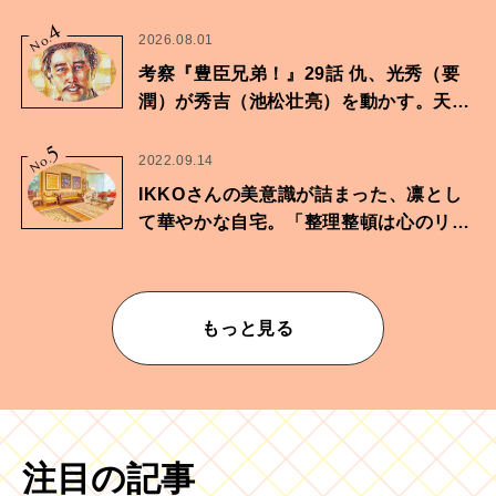
4
No.
2026.08.01
考察『豊臣兄弟！』29話 仇、光秀（要
潤）が秀吉（池松壮亮）を動かす。天下
に向けた兄弟の分岐点。
5
No.
2022.09.14
IKKOさんの美意識が詰まった、凛とし
て華やかな自宅。「整理整頓は心のリズ
ムが乱されないための作業」。
もっと見る
注目の記事