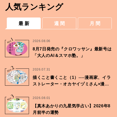
人気ランキング
最 新
週 間
月 間
1
No.
2026.08.06
8月7日発売の『クロワッサン』最新号は
「大人のAI＆スマホ塾。」
2
No.
2026.07.31
描くこと書くこと（1）──漫画家、イラ
ストレーター・オカヤイヅミさん×漫画
家・鶴谷香央理さん
3
No.
2026.08.01
【真木あかりの九星気学占い】2026年8
月前半の運勢