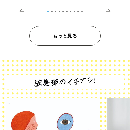
登記の義務化」
アペロ
もっと見る