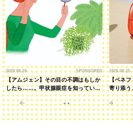
2026.06.26
SPONSORED
2026.06.25
【アムジェン】その目の不調はもしか
【ベネフ
したら……。甲状腺眼症を知っていま
寄り添う
すか？
きに