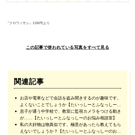
『クロワッサン』1166号より
この記事で使われている写真をすべて見る
関連記事
お店や電車などで会話を盗み聞きするのが趣味です。
よくないことでしょうか【たいっしーとふなっしーの
お悩み相談室】
息子が通う中学校で、教室に監視カメラをつける動き
が……【たいっしーとふなっしーのお悩み相談室】
私の大好物は物真似です。極意があったら教えてもら
えないでしょうか？【たいっしーとふなっしーのお悩