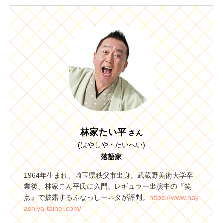
林家たい平
さん
(はやしや・たいへい)
落語家
1964年生まれ、埼玉県秩父市出身。武蔵野美術大学卒
業後、林家こん平氏に入門。レギュラー出演中の『笑
点』で披露するふなっしーネタが評判。
https://www.hay
ashiya-taihei.com/