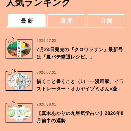
人気ランキング
最 新
週 間
月 間
1
No.
2026.07.23
7月24日発売の『クロワッサン』最新号
は「夏バテ撃退レシピ。」
2
No.
2026.07.31
描くこと書くこと（1）──漫画家、イラ
ストレーター・オカヤイヅミさん×漫画
家・鶴谷香央理さん
3
No.
2026.08.01
【真木あかりの九星気学占い】2026年8
月前半の運勢