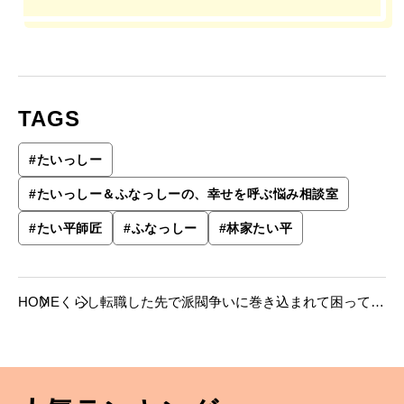
み相談室】
TAGS
#
たいっしー
#
たいっしー＆ふなっしーの、幸せを呼ぶ悩み相談室
#
たい平師匠
#
ふなっしー
#
林家たい平
HOME
くらし
転職した先で派閥争いに巻き込まれて困ってい
ます【たいっしーとふなっしーのお悩み相談
室】