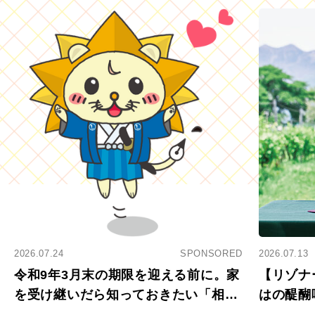
2026.07.24
SPONSORED
2026.07.13
令和9年3月末の期限を迎える前に。家
【リゾナ
を受け継いだら知っておきたい「相続
はの醍醐
登記の義務化」
アペロ