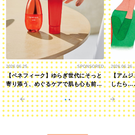
2026.06.25
SPONSORED
2026.06.26
【ベネフィーク】ゆらぎ世代にそっと
【アムジ
寄り添う、めぐるケアで肌も心も前向
したら…
きに
すか？