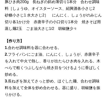
豚ひき肉200g 長ねぎの斜め薄切り1本分 合わせ調味
料［しょうゆ、オイスターソース、紹興酒各小さじ2
砂糖小さじ1 水大さじ2］ にんにく、しょうがのみじん
切り各1かけ分 赤唐辛子の小口切り1本分 焼きそば用
蒸し麺2玉 ごま油大さじ1/2 胡椒鹽少々
【作り方】
1.
合わせ調味料を器に合わせる。
2.
フライパンにごま油、にんにく、しょうが、赤唐辛子
を入れて中火で熱し、香りが出たらひき肉を入れる。木
べらで粗くつぶしながら焼き目をつけるように香ばしく
炒める。
3.
長ねぎを加えてさっと炒め、ほぐした麺、合わせ調味
料を加えて全体を炒め合わせる。器に盛り、胡椒鹽を振
りかける。