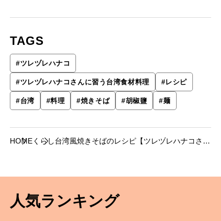
TAGS
#
ツレヅレハナコ
#
ツレヅレハナコさんに習う台湾食材料理
#
レシピ
#
台湾
#
料理
#
焼きそば
#
胡椒鹽
#
麺
HOME
くらし
台湾風焼きそばのレシピ【ツレヅレハナコさん
に習う台湾食材料理】
人気ランキング