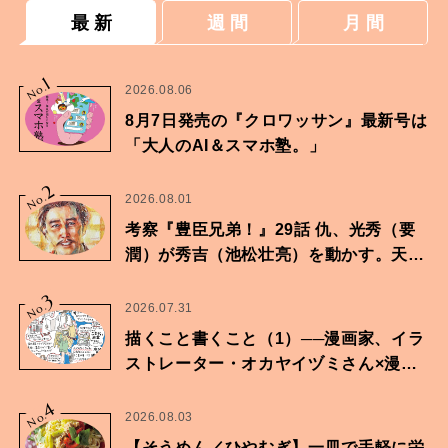
最 新
週 間
月 間
1
No.
2026.08.06
8月7日発売の『クロワッサン』最新号は
「大人のAI＆スマホ塾。」
2
No.
2026.08.01
考察『豊臣兄弟！』29話 仇、光秀（要
潤）が秀吉（池松壮亮）を動かす。天下
に向けた兄弟の分岐点。
3
No.
2026.07.31
描くこと書くこと（1）──漫画家、イラ
ストレーター・オカヤイヅミさん×漫画
家・鶴谷香央理さん
4
No.
2026.08.03
【そうめん／ひやむぎ】一皿で手軽に栄