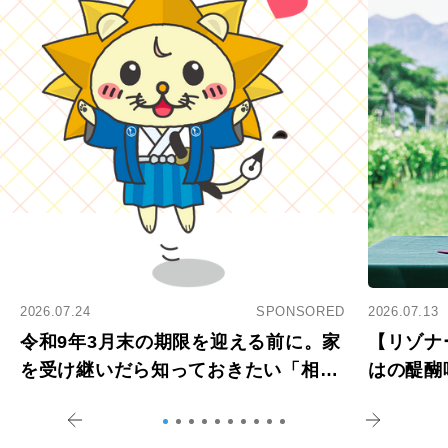
2026.07.24
SPONSORED
2026.07.13
令和9年3月末の期限を迎える前に。家
【リゾナ
を受け継いだら知っておきたい「相続
はの醍醐
登記の義務化」
アペロ