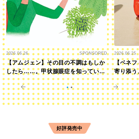
2026.06.26
SPONSORED
2026.06.25
【アムジェン】その目の不調はもしか
【ベネフ
したら……。甲状腺眼症を知っていま
寄り添う
すか？
きに
好評発売中