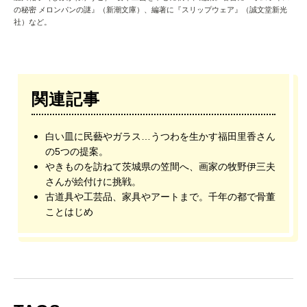
の秘密 メロンパンの謎』（新潮文庫）、編著に『スリップウェア』（誠文堂新光
社）など。
関連記事
白い皿に民藝やガラス…うつわを生かす福田里香さん
の5つの提案。
やきものを訪ねて茨城県の笠間へ、画家の牧野伊三夫
さんが絵付けに挑戦。
古道具や工芸品、家具やアートまで。千年の都で骨董
ことはじめ