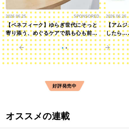
2026.06.25
SPONSORED
2026.06.26
【ベネフィーク】ゆらぎ世代にそっと
【アムジ
寄り添う、めぐるケアで肌も心も前向
したら…
きに
すか？
好評発売中
オススメの連載