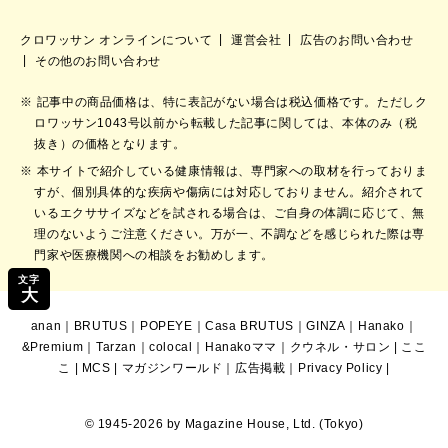
クロワッサン オンラインについて
運営会社
広告のお問い合わせ
その他のお問い合わせ
記事中の商品価格は、特に表記がない場合は税込価格です。ただしク
ロワッサン1043号以前から転載した記事に関しては、本体のみ（税
抜き）の価格となります。
本サイトで紹介している健康情報は、専門家への取材を行っておりま
すが、個別具体的な疾病や傷病には対応しておりません。紹介されて
いるエクササイズなどを試される場合は、ご自身の体調に応じて、無
理のないようご注意ください。万が一、不調などを感じられた際は専
門家や医療機関への相談をお勧めします。
文字
大
anan
｜
BRUTUS
｜
POPEYE
｜
Casa BRUTUS
｜
GINZA
｜
Hanako
｜
&Premium
｜
Tarzan
｜
colocal
｜
Hanakoママ
｜
クウネル・サロン
|
ここ
こ
|
MCS
|
マガジンワールド
｜
広告掲載
｜
Privacy Policy
|
© 1945-2026 by Magazine House, Ltd. (Tokyo)