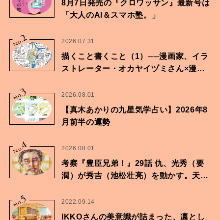
8月7日発売の『クロワッサン』最新号は
「大人のAI＆スマホ塾。」
2
No.
2026.07.31
描くこと書くこと（1）──漫画家、イラ
ストレーター・オカヤイヅミさん×漫画
家・鶴谷香央理さん
3
No.
2026.08.01
【真木あかりの九星気学占い】2026年8
月前半の運勢
4
No.
2026.08.01
考察『豊臣兄弟！』29話 仇、光秀（要
潤）が秀吉（池松壮亮）を動かす。天下
に向けた兄弟の分岐点。
5
No.
2022.09.14
IKKOさんの美意識が詰まった、凛とし