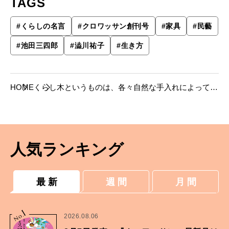
TAGS
#
くらしの名言
#
クロワッサン創刊号
#
家具
#
民藝
#
池田三四郎
#
澁川祐子
#
生き方
HOME
くらし
木というものは、各々自然な手入れによって独
特の木味に育つもの――池田三四郎（松本民芸
家具創始者）
人気ランキング
最 新
週 間
月 間
1
No.
2026.08.06