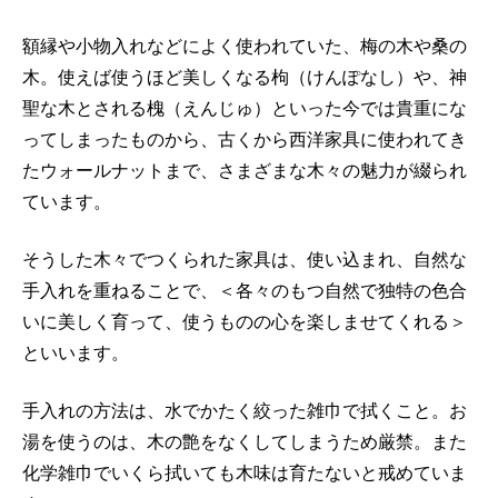
額縁や小物入れなどによく使われていた、梅の木や桑の
木。使えば使うほど美しくなる枸（けんぽなし）や、神
聖な木とされる槐（えんじゅ）といった今では貴重にな
ってしまったものから、古くから西洋家具に使われてき
たウォールナットまで、さまざまな木々の魅力が綴られ
ています。
そうした木々でつくられた家具は、使い込まれ、自然な
手入れを重ねることで、＜各々のもつ自然で独特の色合
いに美しく育って、使うものの心を楽しませてくれる＞
といいます。
手入れの方法は、水でかたく絞った雑巾で拭くこと。お
湯を使うのは、木の艶をなくしてしまうため厳禁。また
化学雑巾でいくら拭いても木味は育たないと戒めていま