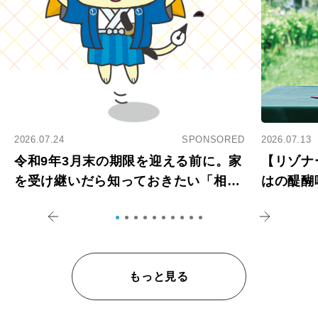
2026.07.24
SPONSORED
2026.07.13
令和9年3月末の期限を迎える前に。家
【リゾナ
を受け継いだら知っておきたい「相続
はの醍醐
登記の義務化」
アペロ
もっと見る