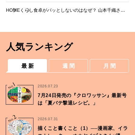
HOME
くらし
食卓がパッとしないのはなぜ？ 山本千織さん
に聞く、盛りつけの法則。
人気ランキング
最 新
週 間
月 間
1
No.
2026.07.23
7月24日発売の『クロワッサン』最新号
は「夏バテ撃退レシピ。」
2
No.
2026.07.31
描くこと書くこと（1）──漫画家、イラ