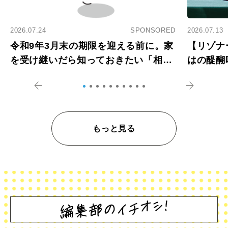
2026.07.24
SPONSORED
2026.07.13
令和9年3月末の期限を迎える前に。家
【リゾナ
を受け継いだら知っておきたい「相続
はの醍醐
登記の義務化」
アペロ
もっと見る