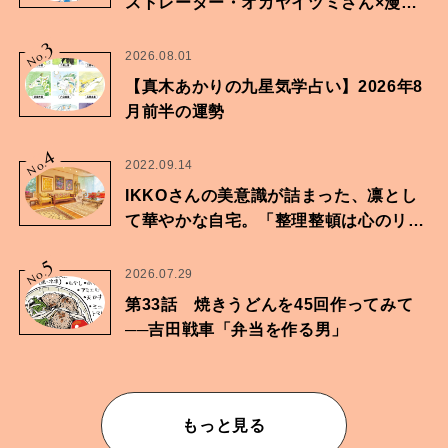
ストレーター・オカヤイヅミさん×漫画
家・鶴谷香央理さん
3
No.
2026.08.01
【真木あかりの九星気学占い】2026年8
月前半の運勢
4
No.
2022.09.14
IKKOさんの美意識が詰まった、凛とし
て華やかな自宅。「整理整頓は心のリズ
ムが乱されないための作業」。
5
No.
2026.07.29
第33話 焼きうどんを45回作ってみて
──吉田戦車「弁当を作る男」
もっと見る