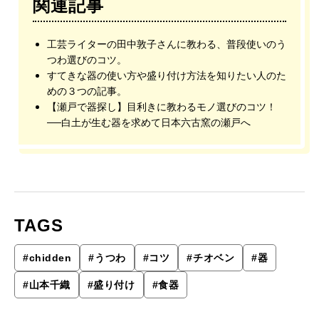
関連記事
工芸ライターの田中敦子さんに教わる、普段使いのう
つわ選びのコツ。
すてきな器の使い方や盛り付け方法を知りたい人のた
めの３つの記事。
【瀬戸で器探し】目利きに教わるモノ選びのコツ！
──白土が生む器を求めて日本六古窯の瀬戸へ
TAGS
#
chidden
#
うつわ
#
コツ
#
チオベン
#
器
#
山本千織
#
盛り付け
#
食器