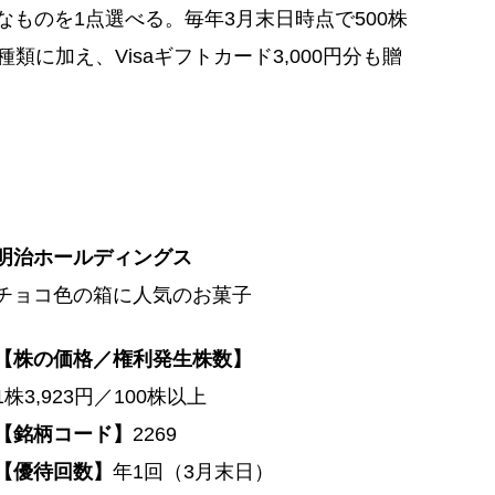
きなものを1点選べる。毎年3月末日時点で500株
に加え、Visaギフトカード3,000円分も贈
。
明治ホールディングス
チョコ色の箱に人気のお菓子
【株の価格／権利発生株数】
1株3,923円／100株以上
【銘柄コード】
2269
【優待回数】
年1回（3月末日）