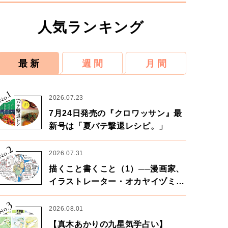
人気ランキング
最 新
週 間
月 間
1
No.
2026.07.23
7月24日発売の『クロワッサン』最
新号は「夏バテ撃退レシピ。」
2
No.
2026.07.31
描くこと書くこと（1）──漫画家、
イラストレーター・オカヤイヅミさ
ん×漫画家・鶴谷香央理さん
3
No.
2026.08.01
【真木あかりの九星気学占い】