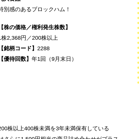
特別感のあるブロックハム！
【株の価格／権利発生株数】
1株2,368円／200株以上
【銘柄コード】
2288
【優待回数】
年1回（9月末日）
00株以上400株未満を3年未満保有している