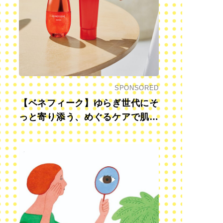
SPONSORED
【ベネフィーク】ゆらぎ世代にそ
っと寄り添う、めぐるケアで肌も
心も前向きに