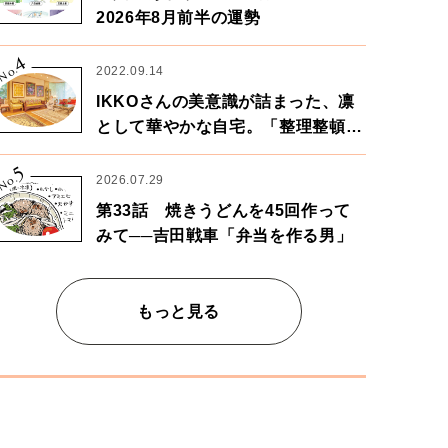
2026年8月前半の運勢
4
No.
2022.09.14
IKKOさんの美意識が詰まった、凛
として華やかな自宅。「整理整頓は
心のリズムが乱されないための作
5
業」。
No.
2026.07.29
第33話 焼きうどんを45回作って
みて──吉田戦車「弁当を作る男」
もっと見る