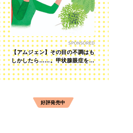
SPONSORED
【アムジェン】その目の不調はも
しかしたら……。甲状腺眼症を知
っていますか？
好評発売中