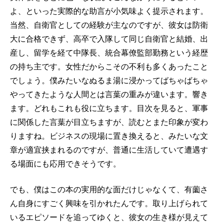
よ、といった実際的な助言が小気味よく提示されます。
当然、自衛官としての経験が主なのですが、彼女は防衛
大に合格できず、高卒で入隊して同じ自衛官と結婚、出
産し、留学を経て中隊長、統合幕僚監部勤務という経歴
の持ち主です。女性だからこその不利も多くあったこと
でしょう。僕みたいなぬるま湯に浸かってばちゃばちゃ
やってきたような人間とは言葉の重みが違います。響き
ます。どれもこれも役に立ちます。目次を見ると、軍事
に関係した言葉が目立ちますが、読むとまた印象が変わ
りますね。ビジネスの現場に置き換えると、みたいな文
章が適宜挟まれるのですが、普通に生活していて遭遇す
る場面にも応用できそうです。
でも、僕はこの本の実用的な面だけじゃなくて、有薗さ
ん自身にすごく興味を引かれたんです。取り上げられて
いるエピソードを追ってゆくと、彼女の生き様が見えて