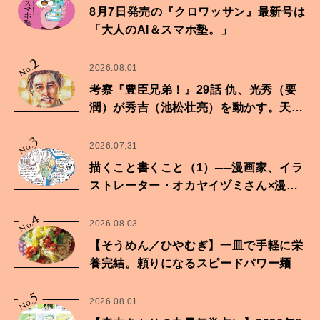
8月7日発売の『クロワッサン』最新号は
「大人のAI＆スマホ塾。」
2
No.
2026.08.01
考察『豊臣兄弟！』29話 仇、光秀（要
潤）が秀吉（池松壮亮）を動かす。天下
に向けた兄弟の分岐点。
3
No.
2026.07.31
描くこと書くこと（1）──漫画家、イラ
ストレーター・オカヤイヅミさん×漫画
家・鶴谷香央理さん
4
No.
2026.08.03
【そうめん／ひやむぎ】一皿で手軽に栄
養完結。頼りになるスピードパワー麺
5
No.
2026.08.01