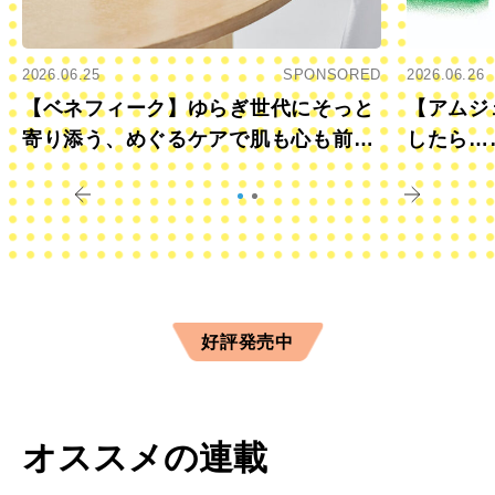
2026.06.25
SPONSORED
2026.06.26
【ベネフィーク】ゆらぎ世代にそっと
【アムジ
寄り添う、めぐるケアで肌も心も前向
したら…
きに
すか？
好評発売中
オススメの連載