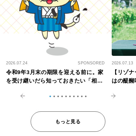
2026.07.24
SPONSORED
2026.07.13
令和9年3月末の期限を迎える前に。家
【リゾナ
を受け継いだら知っておきたい「相続
はの醍醐
登記の義務化」
アペロ
もっと見る