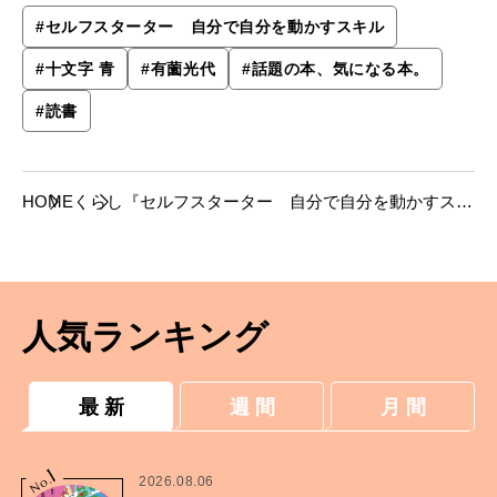
#
セルフスターター 自分で自分を動かすスキル
#
十文字 青
#
有薗光代
#
話題の本、気になる本。
#
読書
HOME
くらし
『セルフスターター 自分で自分を動かすスキ
ル』有薗光代 著──教訓から見える人生に痺れ
て溢れる少しの涙
人気ランキング
最 新
週 間
月 間
1
No.
2026.08.06