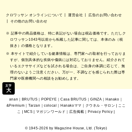
クロワッサン オンラインについて
運営会社
広告のお問い合わせ
その他のお問い合わせ
記事中の商品価格は、特に表記がない場合は税込価格です。ただしク
ロワッサン1043号以前から転載した記事に関しては、本体のみ（税
抜き）の価格となります。
本サイトで紹介している健康情報は、専門家への取材を行っておりま
すが、個別具体的な疾病や傷病には対応しておりません。紹介されて
いるエクササイズなどを試される場合は、ご自身の体調に応じて、無
理のないようご注意ください。万が一、不調などを感じられた際は専
門家や医療機関への相談をお勧めします。
文字
大
anan
｜
BRUTUS
｜
POPEYE
｜
Casa BRUTUS
｜
GINZA
｜
Hanako
｜
&Premium
｜
Tarzan
｜
colocal
｜
Hanakoママ
｜
クウネル・サロン
|
ここ
こ
|
MCS
|
マガジンワールド
｜
広告掲載
｜
Privacy Policy
|
© 1945-2026 by Magazine House, Ltd. (Tokyo)