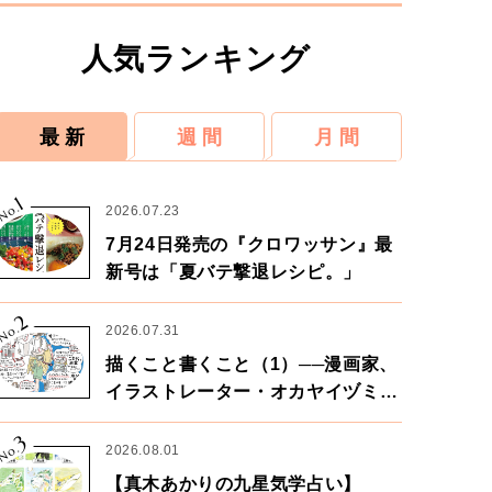
人気ランキング
最 新
週 間
月 間
1
No.
2026.07.23
7月24日発売の『クロワッサン』最
新号は「夏バテ撃退レシピ。」
2
No.
2026.07.31
描くこと書くこと（1）──漫画家、
イラストレーター・オカヤイヅミさ
ん×漫画家・鶴谷香央理さん
3
No.
2026.08.01
【真木あかりの九星気学占い】