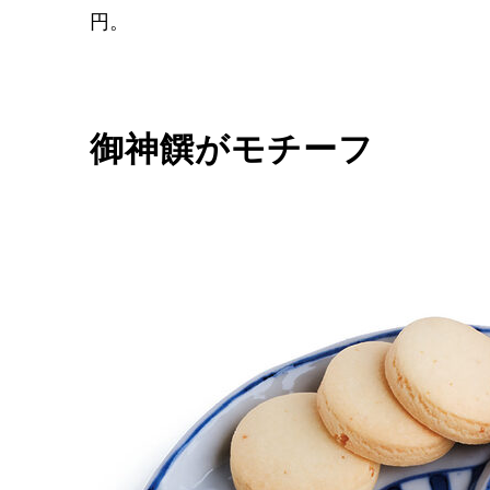
円。
御神饌がモチーフ