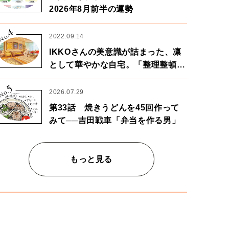
2026年8月前半の運勢
4
No.
2022.09.14
IKKOさんの美意識が詰まった、凛
として華やかな自宅。「整理整頓は
心のリズムが乱されないための作
5
業」。
No.
2026.07.29
第33話 焼きうどんを45回作って
みて──吉田戦車「弁当を作る男」
もっと見る