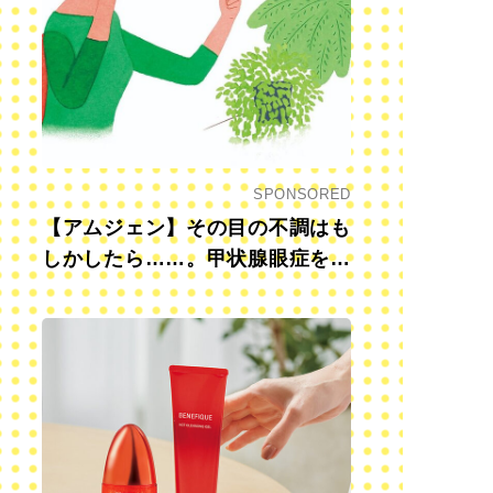
SPONSORED
【アムジェン】その目の不調はも
しかしたら……。甲状腺眼症を知
っていますか？