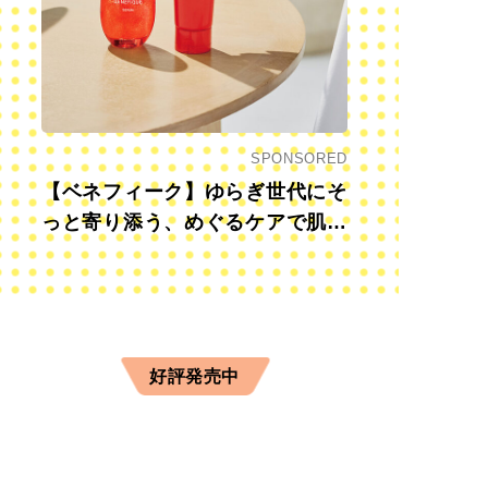
SPONSORED
【ベネフィーク】ゆらぎ世代にそ
っと寄り添う、めぐるケアで肌も
心も前向きに
好評発売中