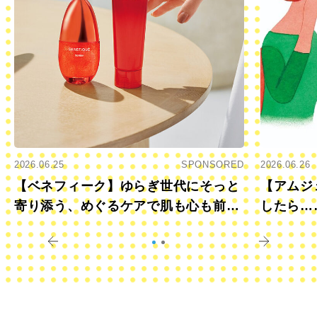
2026.06.25
SPONSORED
2026.06.26
【ベネフィーク】ゆらぎ世代にそっと
【アムジ
寄り添う、めぐるケアで肌も心も前向
したら…
きに
すか？