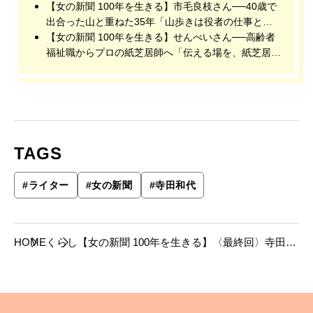
【女の新聞 100年を生きる】市毛良枝さん──40歳で
出合った山と重ねた35年「山歩きは役者の仕事と似
ています」
【女の新聞 100年を生きる】せんべいさん──高齢者
福祉職からプロの紙芝居師へ「伝える場を、紙芝居で
作り上げたい」
TAGS
#
ライター
#
女の新聞
#
寺田和代
HOME
くらし
【女の新聞 100年を生きる】〈最終回〉寺田和
代さん──“また人生が始まる”を40回。人々の
親切や何げない一瞬こそが旅の滋味