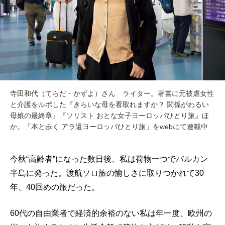
寺田和代（てらだ・かずよ）さん ライター。著書に元被虐女性
と介護をルポした『きらいな母を看取れますか？ 関係がわるい
母娘の最終章』『ソリスト おとな女子ヨーロッパひとり旅』ほ
か。「本と歩く アラ還ヨーロッパひとり旅」をwebにて連載中
今秋“高齢者”になった数日後、私は荷物一つでバルカン
半島に発った。渡航ソロ旅の愉しさに取りつかれて30
年、40回めの旅だった。
60代の自由業者で経済的余裕のない私は年一度、欧州の