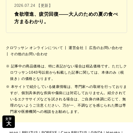
2026.07.24 【更新】
食欲増進、疲労回復——大人のための夏の食べ
方まるわかり。
クロワッサン オンラインについて
運営会社
広告のお問い合わせ
その他のお問い合わせ
記事中の商品価格は、特に表記がない場合は税込価格です。ただしク
ロワッサン1043号以前から転載した記事に関しては、本体のみ（税
抜き）の価格となります。
本サイトで紹介している健康情報は、専門家への取材を行っておりま
すが、個別具体的な疾病や傷病には対応しておりません。紹介されて
いるエクササイズなどを試される場合は、ご自身の体調に応じて、無
理のないようご注意ください。万が一、不調などを感じられた際は専
門家や医療機関への相談をお勧めします。
文字
大
anan
｜
BRUTUS
｜
POPEYE
｜
Casa BRUTUS
｜
GINZA
｜
Hanako
｜