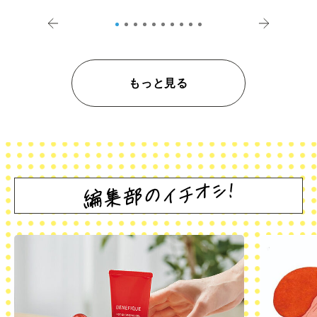
登記の義務化」
アペロ
もっと見る