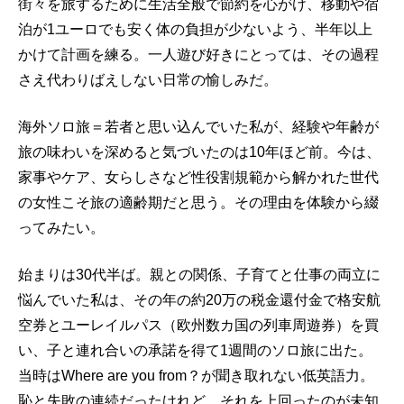
街々を旅するために生活全般で節約を心がけ、移動や宿
泊が1ユーロでも安く体の負担が少ないよう、半年以上
かけて計画を練る。一人遊び好きにとっては、その過程
さえ代わりばえしない日常の愉しみだ。
海外ソロ旅＝若者と思い込んでいた私が、経験や年齢が
旅の味わいを深めると気づいたのは10年ほど前。今は、
家事やケア、女らしさなど性役割規範から解かれた世代
の女性こそ旅の適齢期だと思う。その理由を体験から綴
ってみたい。
始まりは30代半ば。親との関係、子育てと仕事の両立に
悩んでいた私は、その年の約20万の税金還付金で格安航
空券とユーレイルパス（欧州数カ国の列車周遊券）を買
い、子と連れ合いの承諾を得て1週間のソロ旅に出た。
当時はWhere are you from？が聞き取れない低英語力。
恥と失敗の連続だったけれど、それを上回ったのが未知