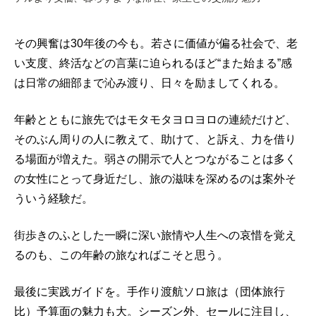
その興奮は30年後の今も。若さに価値が偏る社会で、老
い支度、終活などの言葉に迫られるほど“また始まる”感
は日常の細部まで沁み渡り、日々を励ましてくれる。
年齢とともに旅先ではモタモタヨロヨロの連続だけど、
そのぶん周りの人に教えて、助けて、と訴え、力を借り
る場面が増えた。弱さの開示で人とつながることは多く
の女性にとって身近だし、旅の滋味を深めるのは案外そ
ういう経験だ。
街歩きのふとした一瞬に深い旅情や人生への哀惜を覚え
るのも、この年齢の旅なればこそと思う。
最後に実践ガイドを。手作り渡航ソロ旅は（団体旅行
比）予算面の魅力も大。シーズン外、セールに注目し、