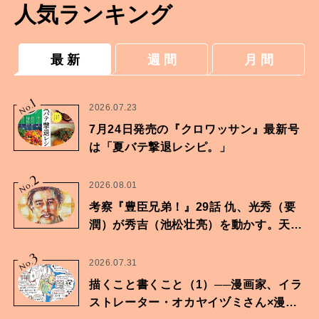
人気ランキング
最 新
週 間
月 間
1
No.
2026.07.23
7月24日発売の『クロワッサン』最新号
は「夏バテ撃退レシピ。」
2
No.
2026.08.01
考察『豊臣兄弟！』29話 仇、光秀（要
潤）が秀吉（池松壮亮）を動かす。天下
に向けた兄弟の分岐点。
3
No.
2026.07.31
描くこと書くこと（1）──漫画家、イラ
ストレーター・オカヤイヅミさん×漫画