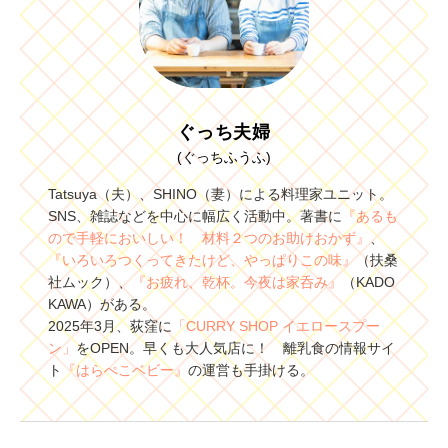
ぐっち夫婦
(ぐっちふうふ)
Tatsuya（夫）、SHINO（妻）による料理家ユニット。
SNS、雑誌などを中心に幅広く活動中。著書に
『あるも
ので手軽においしい！ 材料２つのお助けおかず』
、
『いろいろつくってきたけど、やっぱりこの味』
（扶桑
社ムック）、
『お疲れ、乾杯。今夜は家呑み』
（KADO
KAWA）がある。
2025年3月、荻窪に
「CURRY SHOP イエロースプー
ン」
をOPEN。早くも大人気店に！ 離乳食の情報サイ
ト
『はらぺこベビー』
の運営も手掛ける。