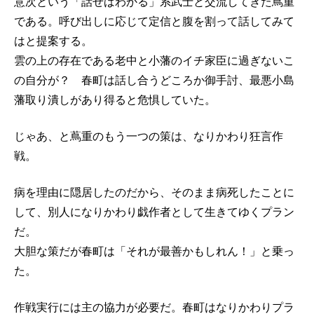
意次という「話せばわかる」系武士と交流してきた蔦重
である。呼び出しに応じて定信と腹を割って話してみて
はと提案する。
雲の上の存在である老中と小藩のイチ家臣に過ぎないこ
の自分が？ 春町は話し合うどころか御手討、最悪小島
藩取り潰しがあり得ると危惧していた。
じゃあ、と蔦重のもう一つの策は、なりかわり狂言作
戦。
病を理由に隠居したのだから、そのまま病死したことに
して、別人になりかわり戯作者として生きてゆくプラン
だ。
大胆な策だが春町は「それが最善かもしれん！」と乗っ
た。
作戦実行には主の協力が必要だ。春町はなりかわりプラ