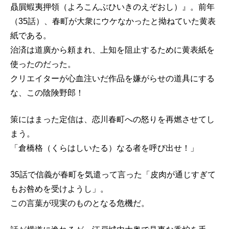
贔屓蝦夷押領（よろこんぶひいきのえぞおし）』。前年
（35話）、春町が大衆にウケなかったと拗ねていた黄表
紙である。
治済は道廣から頼まれ、上知を阻止するために黄表紙を
使ったのだった。
クリエイターが心血注いだ作品を嫌がらせの道具にする
な、この陰険野郎！
策にはまった定信は、恋川春町への怒りを再燃させてし
まう。
「倉橋格（くらはしいたる）なる者を呼び出せ！」
35話で信義が春町を気遣って言った「皮肉が通じすぎて
もお咎めを受けようし」。
この言葉が現実のものとなる危機だ。