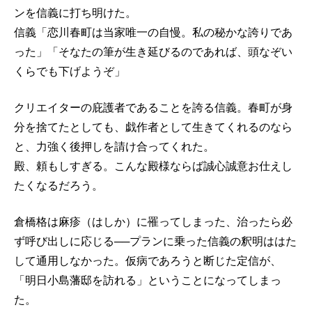
ンを信義に打ち明けた。
信義「恋川春町は当家唯一の自慢。私の秘かな誇りであ
った」「そなたの筆が生き延びるのであれば、頭なぞい
くらでも下げようぞ」
クリエイターの庇護者であることを誇る信義。春町が身
分を捨てたとしても、戯作者として生きてくれるのなら
と、力強く後押しを請け合ってくれた。
殿、頼もしすぎる。こんな殿様ならば誠心誠意お仕えし
たくなるだろう。
倉橋格は麻疹（はしか）に罹ってしまった、治ったら必
ず呼び出しに応じる──プランに乗った信義の釈明ははた
して通用しなかった。仮病であろうと断じた定信が、
「明日小島藩邸を訪れる」ということになってしまっ
た。