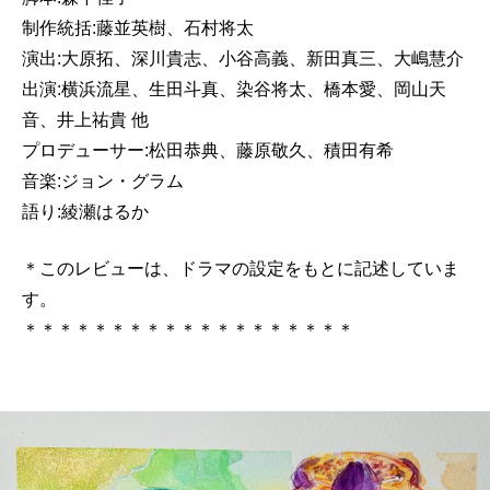
制作統括:藤並英樹、石村将太
演出:大原拓、深川貴志、小谷高義、新田真三、大嶋慧介
出演:横浜流星、生田斗真、染谷将太、橋本愛、岡山天
音、
井上祐貴
他
プロデューサー:松田恭典、藤原敬久、積田有希
音楽:ジョン・グラム
語り:綾瀬はるか
＊このレビューは、ドラマの設定をもとに記述していま
す。
＊＊＊＊＊＊＊＊＊＊＊＊＊＊＊＊＊＊＊