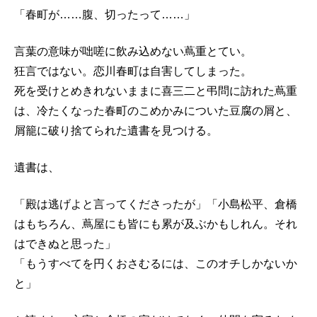
「春町が……腹、切ったって……」
言葉の意味が咄嗟に飲み込めない蔦重とてい。
狂言ではない。恋川春町は自害してしまった。
死を受けとめきれないままに喜三二と弔問に訪れた蔦重
は、冷たくなった春町のこめかみについた豆腐の屑と、
屑籠に破り捨てられた遺書を見つける。
遺書は、
「殿は逃げよと言ってくださったが」「小島松平、倉橋
はもちろん、蔦屋にも皆にも累が及ぶかもしれん。それ
はできぬと思った」
「もうすべてを円くおさむるには、このオチしかないか
と」