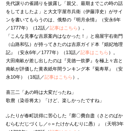
先代譲りの雀踊りを披露し「親父、最期までこの時の話
をしてましたよ」と大文字屋市兵衛（伊藤淳史）がサイ
ンを書いてもらうのは、俄祭の『明月余情』（安永6年
／1777年）（12話／
記事はこちら
）。
「こんな見事な吉原案内はなかった！」と扇屋宇右衛門
（山路和弘）が持ってきたのは吉原ガイド本『娼妃地理
記』（安永6年／1777年）（13話／
記事はこちら
）。
大田南畝が差し出したのは『見徳一炊夢』を極上々吉と
南畝が評価した黄表紙年間ランキング本『菊寿草』（安
永10年）（18話／
記事はこちら
）。
喜三二「あの時は大変だったね」
歌麿（染谷将太）「けど、楽しかったですね」
ふたりが春町説得に苦心した『廓〇費自盡（さとのばか
むらむだじづくし／○＝たけかんむりに愚）』（天明3年