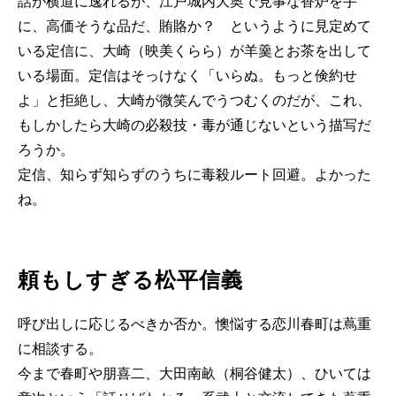
話が横道に逸れるが、江戸城内大奥で見事な香炉を手
に、高価そうな品だ、賄賂か？ というように見定めて
いる定信に、大崎（映美くらら）が羊羹とお茶を出して
いる場面。定信はそっけなく「いらぬ。もっと倹約せ
よ」と拒絶し、大崎が微笑んでうつむくのだが、これ、
もしかしたら大崎の必殺技・毒が通じないという描写だ
ろうか。
定信、知らず知らずのうちに毒殺ルート回避。よかった
ね。
頼もしすぎる松平信義
呼び出しに応じるべきか否か。懊悩する恋川春町は蔦重
に相談する。
今まで春町や朋喜二、大田南畝（桐谷健太）、ひいては