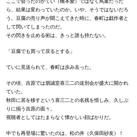
ここで会ったのがてい（橋本愛）ではなく蔦重だった
ら、結果は変わっていたのか。いや、そうではないだろ
う。豆腐の売り声が聞こえてきた時に、春町は戯作者と
して閃いてしまったのだ。
その閃きを止める術は、きっと誰も持たない。
「豆腐でも買って戻るとする」
ていに見送られて、春町は歩み去った。
その頃、吉原では朋誠堂喜三二の送別会が盛大に開かれ
ていた。
秋田に居を移すという喜三二との名残を惜しみ、久しぶ
りに揃う吉原の面々。
視聴者としてはたまらなく懐かしい顔ばかりだ。
中でも再登場に驚いたのは、松の井（久保田紗友）！