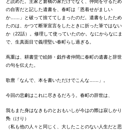
と読めた。主家と倉橋の家だけでなく、仲間を守るため
の自害だと記した遺書を、春町は「恩着せがましい
か……」と破って捨ててしまったのだ。遺書をしたため
たのは、かつて断筆宣言をしたときに折った筆ではない
か（22話）。修理して使っていたのか。なにからなにま
で、生真面目で義理堅い春町らし過ぎる。
蔦重は、耕書堂で絵師・戯作者仲間に春町の遺書と辞世
の句を伝えた。
歌麿「なんで、本を書いただけでこんな……」。
今回の悲劇はこれに尽きるだろう。春町の辞世は、
我もまた身はなきものとおもいしが今はの際は寂しかり
鳬（けり）
（私も他の人々と同じく、大したことのない人生だと思