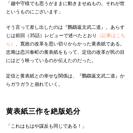
「越中守様でも思うがままに動きませぬもの。それが世
というものにございます」
そう言って差し出したのは『鸚鵡返文武二道』。あらす
じは前回（35話）レビューで述べたとおり
（記事はこち
ら）
、寛政の改革を思い切りからかった黄表紙である。
忠籌は恋川春町の黄表紙をもって、定信の改革が民の目
にはどう映っているのか伝えたのだった。
定信と黄表紙との幸せな関係は、『鸚鵡返文武二道』か
らガラガラと崩れていく。
黄表紙三作を絶版処分
「これはもはや謀反も同じである！」