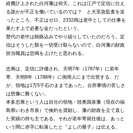
経費計上された白河藩は仰天。これは江戸で定信に仕え
る誰かが不正を働いているのでは？ と大至急監査を送
ったところ、不正はゼロ、2332両は老中としての仕事を
果たす上で必要な金だったという。
歴代の老中は賄賂込みでやり繰りしていたのだろう。定
信はそうした類を一切受け取らないので、白河藩の財政
担当職員は悲鳴を上げたと思われる。
忠籌は、定信に評価され、天明7年（1787年）に若年
寄、天明8年（1788年）に側用人にまで出世する。だ
が、領地は1万5千石のままであった。台所事情の苦しさ
は想像に難くない。
本多忠籌という人は自分の領地・陸奥国泉藩（現在の福
島県いわき市泉）で倹約を奨励し、藩の財政を立て直し
た実績の持ち主である。それが若年寄就任後は、あっと
いう間に赤字に転落したと『よしの冊子』は伝える。