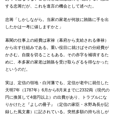
する忠籌だが、これを進言の機会として述べた。
忠籌「しかしながら。当家の家老が何故に賄賂に手を出
したかは一考に値しますかと」
幕閣の仕事上の経費は家禄（幕府から支給される俸禄）
から出す仕組みである。重い役目に就けばその分経費が
かさむ。自腹を切ることもある。その赤字を補填するた
めに、本多家の家老は賄賂を受け取らざるを得なかった
というのだ。
実は、定信の領地・白河藩でも、定信が老中に就任した
天明7年（1787年）6月から8月末までに2332両（現代の
円に換算して4億円以上）の出費があり、トラブルにな
りかけたと『よしの冊子』（定信の家臣・水野為長が記
録した風文書）に記されている。突然多額の持ち出しが