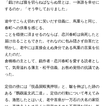
「戯ければ腹を切らねばならぬ世とは、一体誰を幸せに
するのか」「そう申しておりました」
途中でこらえ切れずに笑いだす信義に、蔦重らと同じ、
春町への供養を感じる。
ことを穏便に済ませるのならば、恋川春町は病死したと
届け出ることもできた。それなのに包み隠さず自害だと
明かし、老中には直接会えぬ身分である蔦重の言葉を伝
えたのだ。
倉橋格の主として、戯作者・恋川春町を愛する読者とし
て。気骨溢れる藩主・松平信義、お咎め覚悟の抗議であ
った。
定信の傍には『悦贔屓蝦夷押領』と、皺を伸ばした跡の
ある『鸚鵡返文武二道』。定信の行動について考えてみ
る。激怒したとはいえ、老中首座が一万石の大名の家臣