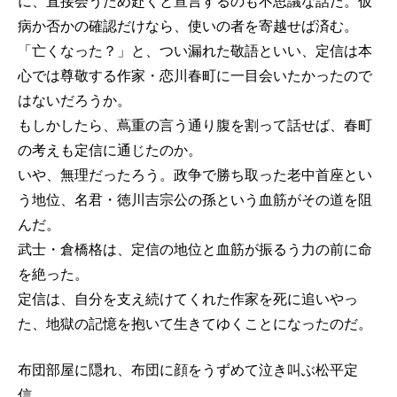
に、直接会うため赴くと宣言するのも不思議な話だ。仮
病か否かの確認だけなら、使いの者を寄越せば済む。
「亡くなった？」と、つい漏れた敬語といい、定信は本
心では尊敬する作家・恋川春町に一目会いたかったので
はないだろうか。
もしかしたら、蔦重の言う通り腹を割って話せば、春町
の考えも定信に通じたのか。
いや、無理だったろう。政争で勝ち取った老中首座とい
う地位、名君・徳川吉宗公の孫という血筋がその道を阻
んだ。
武士・倉橋格は、定信の地位と血筋が振るう力の前に命
を絶った。
定信は、自分を支え続けてくれた作家を死に追いやっ
た、地獄の記憶を抱いて生きてゆくことになったのだ。
布団部屋に隠れ、布団に顔をうずめて泣き叫ぶ松平定
信。