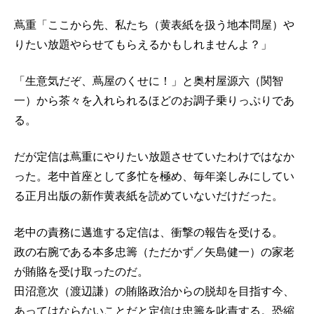
蔦重「ここから先、私たち（黄表紙を扱う地本問屋）や
りたい放題やらせてもらえるかもしれませんよ？」
「生意気だぞ、蔦屋のくせに！」と奥村屋源六（関智
一）から茶々を入れられるほどのお調子乗りっぷりであ
る。
だが定信は蔦重にやりたい放題させていたわけではなか
った。老中首座として多忙を極め、毎年楽しみにしてい
る正月出版の新作黄表紙を読めていないだけだった。
老中の責務に邁進する定信は、衝撃の報告を受ける。
政の右腕である本多忠籌（ただかず／矢島健一）の家老
が賄賂を受け取ったのだ。
田沼意次（渡辺謙）の賄賂政治からの脱却を目指す今、
あってはならないことだと定信は忠籌を叱責する。恐縮