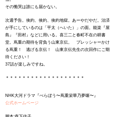
その慟哭は誰にも届かない。
次週予告。倹約、倹約、倹約地獄。あーやだやだ。治済
が手にしているのは「平太（へいた）」の面。能楽『屋
島』『田村』などに用いる。喜三二と春町不在の耕書
堂。蔦重の期待を背負う山東京伝。 プレッシャーかけ
る蔦重！ 逃げる京伝！ 山東京伝先生の次回作にご期
待ください！
37話が楽しみですね。
＊＊＊＊＊＊＊＊＊＊＊＊＊＊＊＊＊＊＊
NHK大河ドラマ『べらぼう〜蔦重栄華乃夢噺〜』
公式ホームページ
脚本:森下佳子