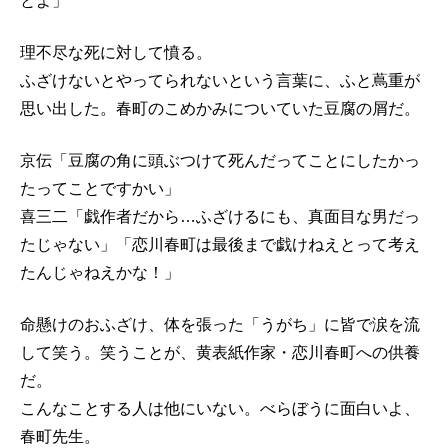
とよ」
理不尽な死に対して憤る。
ふざけないとやってられないという言葉に、ふと蔦重が
思い出した。春町のこめかみについていた豆腐の屑だ。
京伝「豆腐の角に頭ぶつけて死んだってことにしたかっ
たってことですかい」
喜三二「戯作者だから…ふざけるにも、真面目な男だっ
たじゃない」「恋川春町は最後まで戯けねえとって考え
たんじゃねえかな！」
命懸けのおふざけ、体を張った「うがち」に皆で涙を流
して笑う。笑うことが、黄表紙作家・恋川春町への供養
だ。
こんなことする人は他にいない。べらぼうに面白いよ、
春町先生。