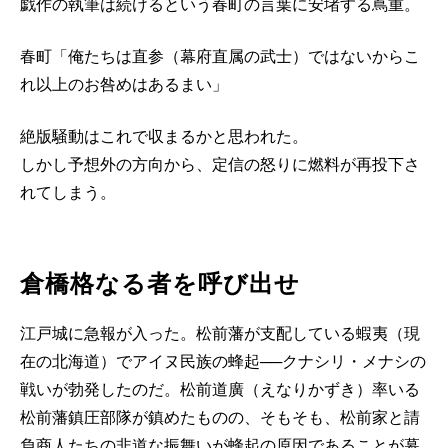
戯作の執筆は続けるという春町の言葉に安堵する蔦重。
春町「俺たちは直参（幕府直属の武士）ではないからこ
れ以上のお咎めはあるまい」
絶版騒動はこれで収まるかと思われた。
しかし予想外の方向から、定信の怒りに燃料が再投下さ
れてしまう。
倉橋格なる者を呼び出せ
江戸城に急報が入った。松前藩が支配している蝦夷（現
在の北海道）でアイヌ民族の蜂起──クナシリ・メナシの
戦いが勃発したのだ。松前道廣（えなりかずき）率いる
松前藩鎮圧部隊が鎮めたものの、そもそも、松前家と請
負商人たちの非道な振舞いが蜂起の原因であることが幕