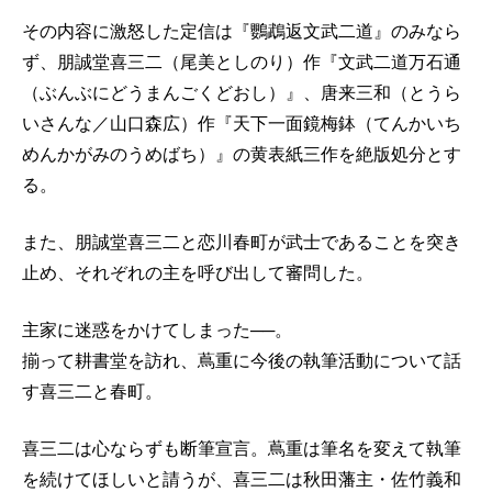
その内容に激怒した定信は『鸚鵡返文武二道』のみなら
ず、朋誠堂喜三二（尾美としのり）作『文武二道万石通
（ぶんぶにどうまんごくどおし）』、唐来三和（とうら
いさんな／山口森広）作『天下一面鏡梅鉢（てんかいち
めんかがみのうめばち）』の黄表紙三作を絶版処分とす
る。
また、朋誠堂喜三二と恋川春町が武士であることを突き
止め、それぞれの主を呼び出して審問した。
主家に迷惑をかけてしまった──。
揃って耕書堂を訪れ、蔦重に今後の執筆活動について話
す喜三二と春町。
喜三二は心ならずも断筆宣言。蔦重は筆名を変えて執筆
を続けてほしいと請うが、喜三二は秋田藩主・佐竹義和