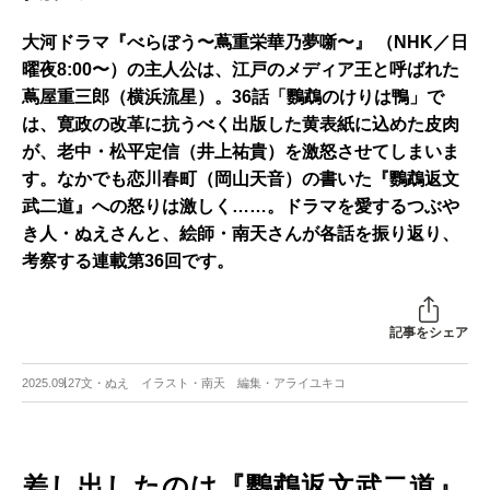
大河ドラマ『べらぼう〜蔦重栄華乃夢噺〜』 （NHK／日
曜夜8:00〜）の主人公は、江戸のメディア王と呼ばれた
蔦屋重三郎（横浜流星）。36話「鸚鵡のけりは鴨」で
は、寛政の改革に抗うべく出版した黄表紙に込めた皮肉
が、老中・松平定信（井上祐貴）を激怒させてしまいま
す。なかでも恋川春町（岡山天音）の書いた『鸚鵡返文
武二道』への怒りは激しく……。ドラマを愛するつぶや
き人・ぬえさんと、絵師・南天さんが各話を振り返り、
考察する連載第36回です。
記事をシェア
2025.09.27
文・ぬえ イラスト・南天 編集・アライユキコ
差し出したのは『鸚鵡返文武二道』