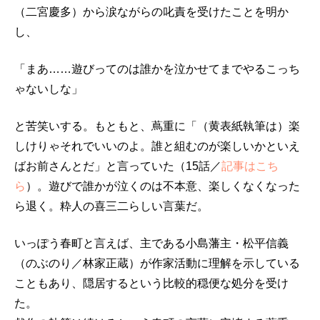
（二宮慶多）から涙ながらの叱責を受けたことを明か
し、
「まあ……遊びってのは誰かを泣かせてまでやるこっち
ゃないしな」
と苦笑いする。もともと、蔦重に「（黄表紙執筆は）楽
しけりゃそれでいいのよ。誰と組むのが楽しいかといえ
ばお前さんとだ」と言っていた（15話／
記事はこち
ら
）。遊びで誰かが泣くのは不本意、楽しくなくなった
ら退く。粋人の喜三二らしい言葉だ。
いっぽう春町と言えば、主である小島藩主・松平信義
（のぶのり／林家正蔵）が作家活動に理解を示している
こともあり、隠居するという比較的穏便な処分を受け
た。