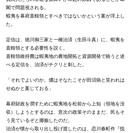
閣で問題視される。
蝦夷を幕府直轄領とすべきではないかという案が浮上し
た。
定信は、徳川御三家と一橋治済（生田斗真）に、蝦夷を
直轄領とする必要性を説く。
直轄領維持費は蝦夷地の農地開拓と資源開発で賄うと述
べる定信を、治済がチクリと刺した。
「それでよいのか。儂はそなたこそが田沼病と笑われは
せぬかと案じておる」
幕府財政を潤すために蝦夷地を松前から上知（領地を没
収）しようとするのは、意次の政策そのままだ、民もそ
う見ているぞと揶揄したのだ。
治済が懐から取り出し投げ渡したのは、恋川春町作『悦