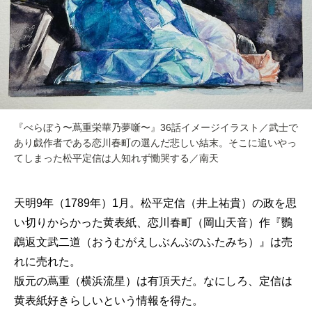
『べらぼう〜蔦重栄華乃夢噺〜』36話イメージイラスト／武士で
あり戯作者である恋川春町の選んだ悲しい結末。そこに追いやっ
てしまった松平定信は人知れず慟哭する／南天
天明9年（1789年）1月。松平定信（井上祐貴）の政を思
い切りからかった黄表紙、恋川春町（岡山天音）作『鸚
鵡返文武二道（おうむがえしぶんぶのふたみち）』は売
れに売れた。
版元の蔦重（横浜流星）は有頂天だ。なにしろ、定信は
黄表紙好きらしいという情報を得た。