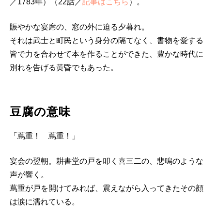
／1783年）（22話／
記事はこちら
）。
賑やかな宴席の、窓の外に迫る夕暮れ。
それは武士と町民という身分の隔てなく、書物を愛する
皆で力を合わせて本を作ることができた、豊かな時代に
別れを告げる黄昏でもあった。
豆腐の意味
「蔦重！ 蔦重！」
宴会の翌朝。耕書堂の戸を叩く喜三二の、悲鳴のような
声が響く。
蔦重が戸を開けてみれば、震えながら入ってきたその顔
は涙に濡れている。