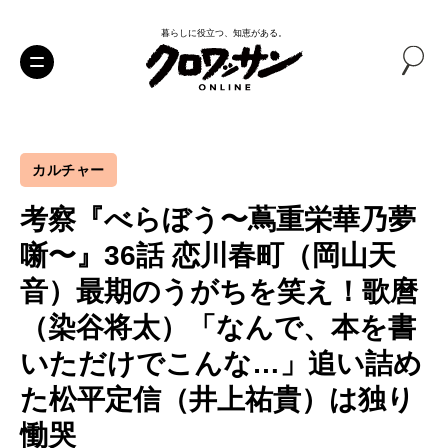
暮らしに役立つ、知恵がある。
カルチャー
考察『べらぼう〜蔦重栄華乃夢
噺〜』36話 恋川春町（岡山天
音）最期のうがちを笑え！歌麿
（染谷将太）「なんで、本を書
いただけでこんな…」追い詰め
た松平定信（井上祐貴）は独り
慟哭