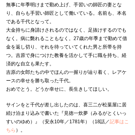
無事に年季明けまで勤め上げ、手習いの師匠の妻とな
り、自らも手習い師匠として働いている。名前も、本名
である千代となって。
大金持ちに身請けされるのではなく、足抜けするのでも
なく。病に斃れることもなく。27歳の年季まで勤めて借
金を返し切り、それを待っていてくれた男と所帯を持
つ。吉原で身につけた教養を活かして手に職を持ち、経
済的な自立も果たす。
吉原の女郎たちの中でほんの一握りが辿り着く、レアケ
ースの幸せを勝ち取った千代。
おめでとう。どうか幸せに、長生きしてほしい。
サインをと千代が差し出したのは、喜三二が松葉屋に居
続け泊まり込みで書いた『見徳一炊夢（みるがとくいっ
すいのゆめ）』（安永10年／1781年）（18話／
記事はこ
ちら
）。