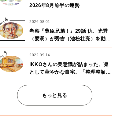
2026年8月前半の運勢
4
No.
2026.08.01
考察『豊臣兄弟！』29話 仇、光秀
（要潤）が秀吉（池松壮亮）を動か
す。天下に向けた兄弟の分岐点。
5
No.
2022.09.14
IKKOさんの美意識が詰まった、凛
として華やかな自宅。「整理整頓は
心のリズムが乱されないための作
業」。
もっと見る