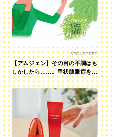
SPONSORED
【アムジェン】その目の不調はも
しかしたら……。甲状腺眼症を知
っていますか？