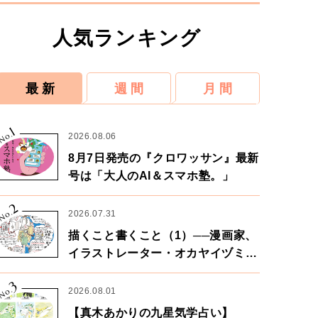
人気ランキング
最 新
週 間
月 間
1
No.
2026.08.06
8月7日発売の『クロワッサン』最新
号は「大人のAI＆スマホ塾。」
2
No.
2026.07.31
描くこと書くこと（1）──漫画家、
イラストレーター・オカヤイヅミさ
ん×漫画家・鶴谷香央理さん
3
No.
2026.08.01
【真木あかりの九星気学占い】