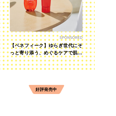
SPONSORED
【ベネフィーク】ゆらぎ世代にそ
っと寄り添う、めぐるケアで肌も
心も前向きに
好評発売中