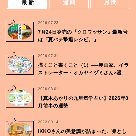
最 新
週 間
月 間
1
No.
2026.07.23
7月24日発売の『クロワッサン』最新号
は「夏バテ撃退レシピ。」
2
No.
2026.07.31
描くこと書くこと（1）──漫画家、イラ
ストレーター・オカヤイヅミさん×漫画
家・鶴谷香央理さん
3
No.
2026.08.01
【真木あかりの九星気学占い】2026年8
月前半の運勢
4
No.
2022.09.14
IKKOさんの美意識が詰まった、凛とし