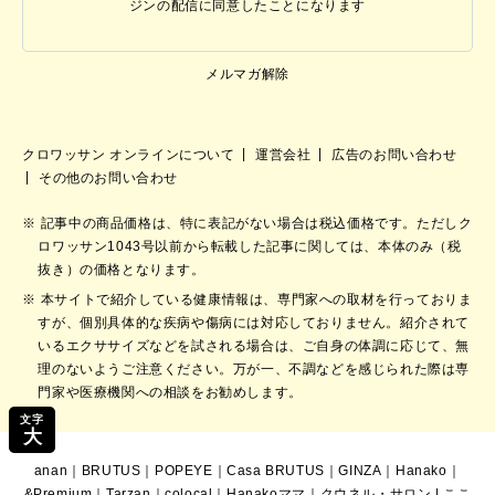
ジンの配信に同意したことになります
メルマガ解除
クロワッサン オンラインについて
運営会社
広告のお問い合わせ
その他のお問い合わせ
記事中の商品価格は、特に表記がない場合は税込価格です。ただしク
ロワッサン1043号以前から転載した記事に関しては、本体のみ（税
抜き）の価格となります。
本サイトで紹介している健康情報は、専門家への取材を行っておりま
すが、個別具体的な疾病や傷病には対応しておりません。紹介されて
いるエクササイズなどを試される場合は、ご自身の体調に応じて、無
理のないようご注意ください。万が一、不調などを感じられた際は専
門家や医療機関への相談をお勧めします。
文字
大
anan
｜
BRUTUS
｜
POPEYE
｜
Casa BRUTUS
｜
GINZA
｜
Hanako
｜
&Premium
｜
Tarzan
｜
colocal
｜
Hanakoママ
｜
クウネル・サロン
|
ここ