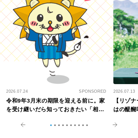
2026.07.24
SPONSORED
2026.07.13
令和9年3月末の期限を迎える前に。家
【リゾナ
を受け継いだら知っておきたい「相続
はの醍醐
登記の義務化」
アペロ