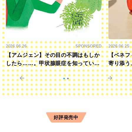
2026.06.26
SPONSORED
2026.06.25
【アムジェン】その目の不調はもしか
【ベネフ
したら……。甲状腺眼症を知っていま
寄り添う
すか？
きに
好評発売中