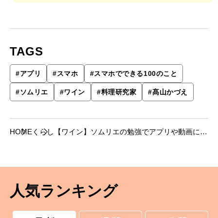
TAGS
#
アプリ
#
スマホ
#
スマホでできる100のこと
#
ソムリエ
#
ワイン
#
料理研究家
#
髙⼭かづえ
HOME
くらし
【ワイン】ソムリエの勉強でアプリや動画に助
けられました──趣味を極めるスマホ使いこな
し術
人気ランキング