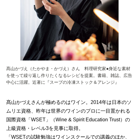
髙⼭かづえ（たかやま・かづえ）さん 料理研究家●身近な素材
を使って繰り返し作りたくなるレシピを提案。書籍、雑誌、広告
中心に活躍。近著に『スープの冷凍ストック＆アレンジ』
髙山かづえさんが極めるのはワイン。2014年は日本のソ
ムリエ資格、昨年は世界のワインのプロに一目置かれる
国際資格「WSET」（Wine & Spirit Education Trust）の
上級資格・レベル3を見事に取得。
「WSETの試験勉強はワインスクールでの講義のほか、