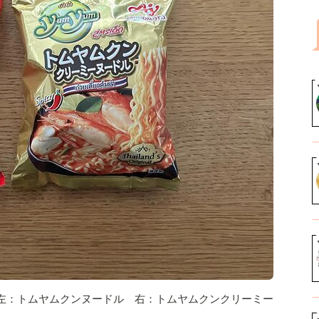
売。左：トムヤムクンヌードル 右：トムヤムクンクリーミー