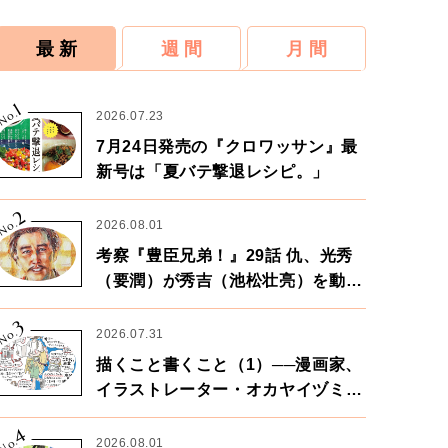
最 新
週 間
月 間
1
No.
2026.07.23
7月24日発売の『クロワッサン』最
新号は「夏バテ撃退レシピ。」
2
No.
2026.08.01
考察『豊臣兄弟！』29話 仇、光秀
（要潤）が秀吉（池松壮亮）を動か
す。天下に向けた兄弟の分岐点。
3
No.
2026.07.31
描くこと書くこと（1）──漫画家、
イラストレーター・オカヤイヅミさ
ん×漫画家・鶴谷香央理さん
4
No.
2026.08.01