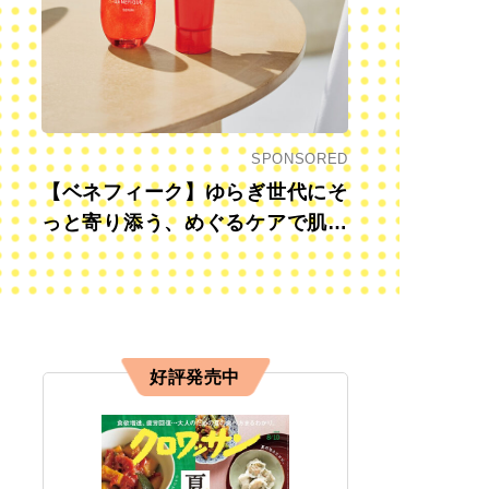
SPONSORED
【ベネフィーク】ゆらぎ世代にそ
っと寄り添う、めぐるケアで肌も
心も前向きに
好評発売中