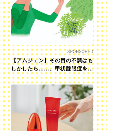
SPONSORED
【アムジェン】その目の不調はも
しかしたら……。甲状腺眼症を知
っていますか？