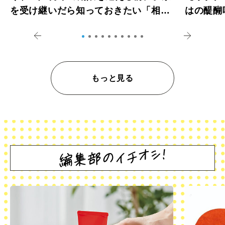
を受け継いだら知っておきたい「相続
はの醍醐
登記の義務化」
アペロ
もっと見る