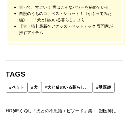
犬って、すごい！ 実はこんなパワーを秘めている
自慢のうちのコ、ベストショット！《かぶってみた
編》──「犬と猫のいる暮らし」より
【犬・猫】最新ケアグッズ・ペットテック 専門家が
推すアイテム
TAGS
#
ペット
#
犬
#
犬と猫のいる暮らし。
#
獣医師
HOME
くらし
「犬との不思議エピソード」集──獣医師によ
る解説付き