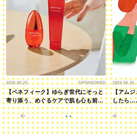
2026.06.25
SPONSORED
2026.06.26
【ベネフィーク】ゆらぎ世代にそっと
【アムジ
寄り添う、めぐるケアで肌も心も前向
したら…
きに
すか？