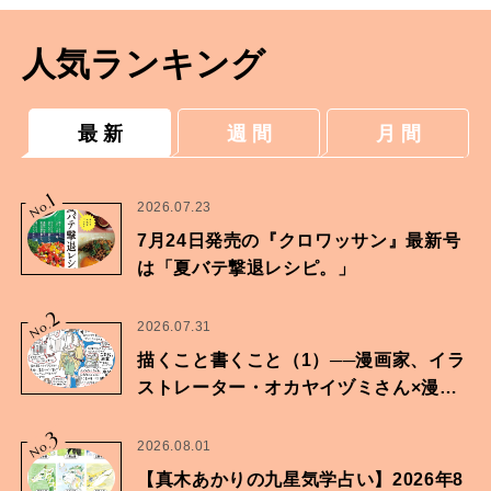
人気ランキング
最 新
週 間
月 間
1
No.
2026.07.23
7月24日発売の『クロワッサン』最新号
は「夏バテ撃退レシピ。」
2
No.
2026.07.31
描くこと書くこと（1）──漫画家、イラ
ストレーター・オカヤイヅミさん×漫画
家・鶴谷香央理さん
3
No.
2026.08.01
【真木あかりの九星気学占い】2026年8