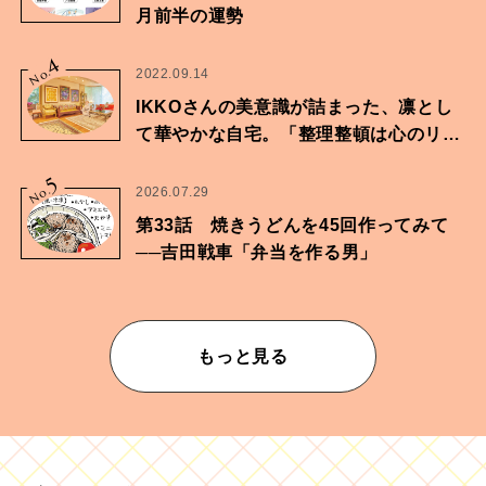
月前半の運勢
4
No.
2022.09.14
IKKOさんの美意識が詰まった、凛とし
て華やかな自宅。「整理整頓は心のリズ
ムが乱されないための作業」。
5
No.
2026.07.29
第33話 焼きうどんを45回作ってみて
──吉田戦車「弁当を作る男」
もっと見る