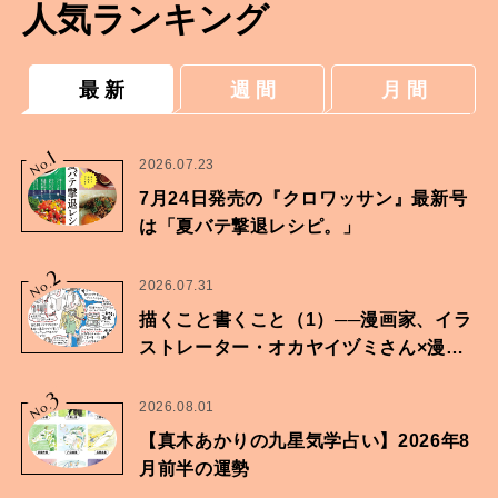
人気ランキング
最 新
週 間
月 間
1
No.
2026.07.23
7月24日発売の『クロワッサン』最新号
は「夏バテ撃退レシピ。」
2
No.
2026.07.31
描くこと書くこと（1）──漫画家、イラ
ストレーター・オカヤイヅミさん×漫画
家・鶴谷香央理さん
3
No.
2026.08.01
【真木あかりの九星気学占い】2026年8
月前半の運勢