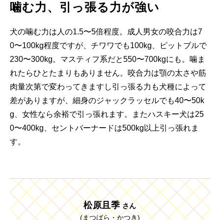
噛む力、引っ張る力が強い
犬の噛む力は人の1.5〜5倍程度。成人男女の咬合力は7
0〜100kg程度ですが、チワワでも100kg、ピットブルで
230〜300kg。マスティフ系だと550〜700kgにも。噛ま
れたらひとたまりもありません。咬合力は顎の太さや筋
肉量次第で変わってきますし引っ張る力も犬種によって
差がありますが、細身のジャックラッセルでも40〜50k
g、女性なら余裕で引っ張れます。またハスキー犬は25
0〜400kg、セントバーナードは500kg以上引っ張れま
す。
松原且季
さん
(まつばら・かつき)