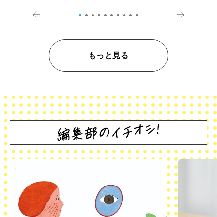
登記の義務化」
アペロ
もっと見る