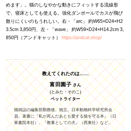
めます」。猫のしなやかな動きにフィットする流線形
で、寝床としても使える。強化ダンボールでカスが飛び
散りにくいのもうれしい。右・「arc」 約W65×D24×H2
3.5cm 3,850円、左・「wave」 約W59×D24×H14.2cm 3,
850円（アンドキャット）
https://andcat.shop/
教えてくれたのは……
富田園子
さん
(とみた・そのこ)
ペットライター
猫雑誌の編集部勤務後、独立。日本動物科学研究所会
員。著書に『私が死んだあとも愛する猫を守る本』（日
東書院本社）、『教養としての犬』（西東社）など。