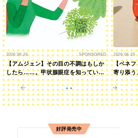
2026.06.26
SPONSORED
2026.06.25
【アムジェン】その目の不調はもしか
【ベネフ
したら……。甲状腺眼症を知っていま
寄り添う
すか？
きに
好評発売中