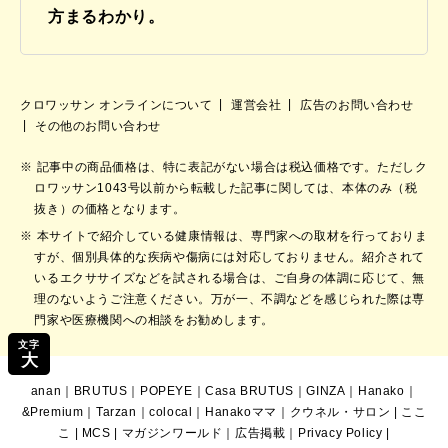
方まるわかり。
クロワッサン オンラインについて
運営会社
広告のお問い合わせ
その他のお問い合わせ
記事中の商品価格は、特に表記がない場合は税込価格です。ただしク
ロワッサン1043号以前から転載した記事に関しては、本体のみ（税
抜き）の価格となります。
本サイトで紹介している健康情報は、専門家への取材を行っておりま
すが、個別具体的な疾病や傷病には対応しておりません。紹介されて
いるエクササイズなどを試される場合は、ご自身の体調に応じて、無
理のないようご注意ください。万が一、不調などを感じられた際は専
門家や医療機関への相談をお勧めします。
文字
大
anan
｜
BRUTUS
｜
POPEYE
｜
Casa BRUTUS
｜
GINZA
｜
Hanako
｜
&Premium
｜
Tarzan
｜
colocal
｜
Hanakoママ
｜
クウネル・サロン
|
ここ
こ
|
MCS
|
マガジンワールド
｜
広告掲載
｜
Privacy Policy
|