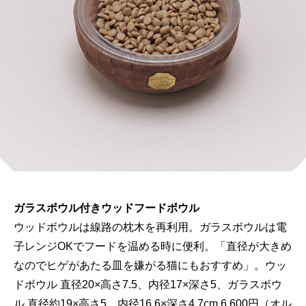
ガラスボウル付きウッドフードボウル
ウッドボウルは線路の枕木を再利用。ガラスボウルは電
子レンジOKでフードを温める時に便利。「直径が大きめ
なのでヒゲがあたる皿を嫌がる猫にもおすすめ」。ウッ
ドボウル 直径20×高さ7.5、内径17×深さ5、ガラスボウ
ル 直径約19×高さ5、内径16.6×深さ4.7cm 6,600円（オル