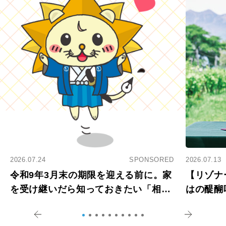
2026.07.24
SPONSORED
2026.07.13
令和9年3月末の期限を迎える前に。家
【リゾナ
を受け継いだら知っておきたい「相続
はの醍醐
登記の義務化」
アペロ