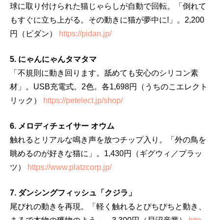
球に取り付けられた猫じゃらしが自動で回転。「倒れて
もすぐに立ち上がる。その動きに猫が夢中に!」。2,200
円（ピダン）
https://pidan.jp/
5. にゃんにゃんタマタマ
「不規則に動き回ります。舐めても安心のシリコン素
材」。USB充電式。2色。各1,698円（うちのこエレクト
リック）
https://petelect.jp/shop/
6. メロディチェイサー オウム
触れるとリアルな鳴き声を放つチップ入り。「外の鳥を
眺めるのが好きな猫に」。1,430円（ギグウィ／プラッ
ツ）
https://www.platzcorp.jp/
7. ダンシングフィッシュ「クジラ」
尾びれの動きを再現。「軽く触れるとぴちぴちと動き、