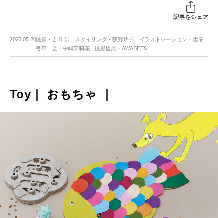
記事をシェア
2025.05.20
撮影・吉田 歩 スタイリング・荻野玲子 イラストレーション・坂巻
弓華 文・中嶋茉莉花 撮影協力・AWABEES
Toy｜ おもちゃ ｜