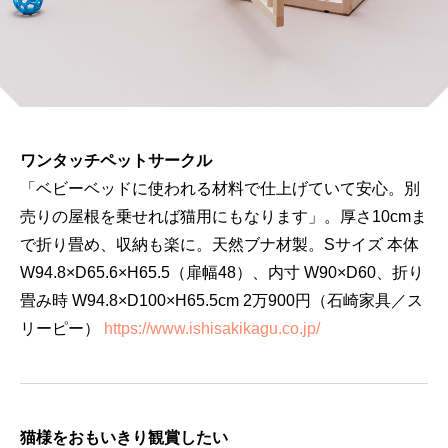
ワンタッチペットサークル
「ベビーベッドに使われる材料で仕上げていて安心。別
売りの屋根を乗せれば猫用にもなります」。厚さ10cmま
で折り畳め、収納も楽に。天然ブナ材製。Sサイズ 本体
W94.8×D65.6×H65.5（扉幅48）、内寸 W90×D60、折り
畳み時 W94.8×D100×H65.5cm 2万900円（石崎家具／ス
リーピー）
https://www.ishisakikagu.co.jp/
猫様をおもいきり観賞したい