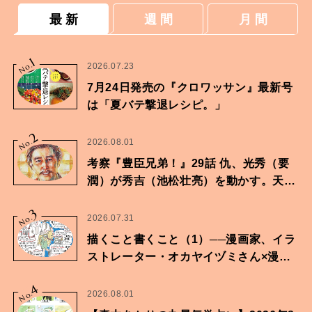
最 新
週 間
月 間
1
No.
2026.07.23
7月24日発売の『クロワッサン』最新号
は「夏バテ撃退レシピ。」
2
No.
2026.08.01
考察『豊臣兄弟！』29話 仇、光秀（要
潤）が秀吉（池松壮亮）を動かす。天下
に向けた兄弟の分岐点。
3
No.
2026.07.31
描くこと書くこと（1）──漫画家、イラ
ストレーター・オカヤイヅミさん×漫画
家・鶴谷香央理さん
4
No.
2026.08.01