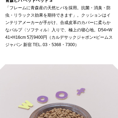
青森ヒバ ペットベッド S
「フレームに青森産の天然ヒバを採用。抗菌・消臭・防
虫・リラックス効果を期待できます」。クッションはイ
ンテリアメーカーが手がけ、合成皮革のカバーに柔らか
なパルプ〈ソフティル〉入りで、極上の寝心地。D54×W
41×H16cm 5万9400円（カルデサックジャポン×ビームス
ジャパン 新宿 TEL. 03・5368・7300）