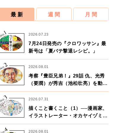
最 新
週 間
月 間
1
No.
2026.07.23
7月24日発売の『クロワッサン』最
新号は「夏バテ撃退レシピ。」
2
No.
2026.08.01
考察『豊臣兄弟！』29話 仇、光秀
（要潤）が秀吉（池松壮亮）を動か
す。天下に向けた兄弟の分岐点。
3
No.
2026.07.31
描くこと書くこと（1）──漫画家、
イラストレーター・オカヤイヅミさ
ん×漫画家・鶴谷香央理さん
4
No.
2026.08.01