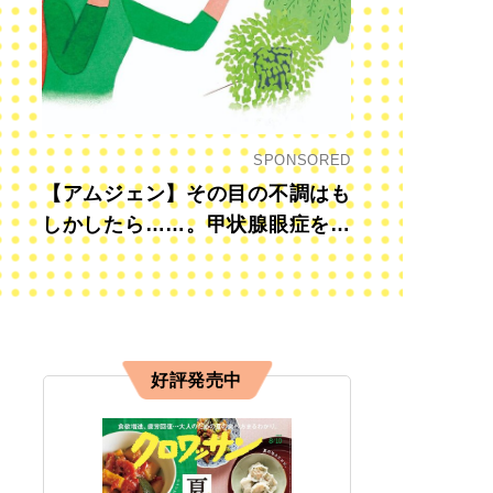
SPONSORED
【アムジェン】その目の不調はも
しかしたら……。甲状腺眼症を知
っていますか？
好評発売中