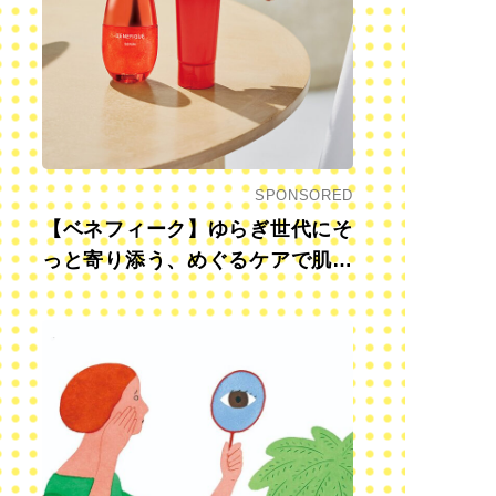
SPONSORED
【ベネフィーク】ゆらぎ世代にそ
っと寄り添う、めぐるケアで肌も
心も前向きに