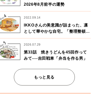
2026年8月前半の運勢
4
No.
2022.09.14
IKKOさんの美意識が詰まった、凛
として華やかな自宅。「整理整頓は
心のリズムが乱されないための作
5
業」。
No.
2026.07.29
第33話 焼きうどんを45回作って
みて──吉田戦車「弁当を作る男」
もっと見る