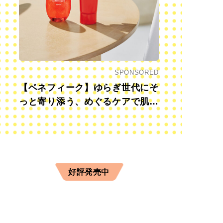
SPONSORED
【ベネフィーク】ゆらぎ世代にそ
っと寄り添う、めぐるケアで肌も
心も前向きに
好評発売中