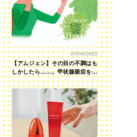
SPONSORED
【アムジェン】その目の不調はも
しかしたら……。甲状腺眼症を知
っていますか？