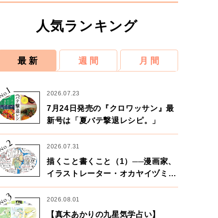
人気ランキング
最 新
週 間
月 間
1
No.
2026.07.23
7月24日発売の『クロワッサン』最
新号は「夏バテ撃退レシピ。」
2
No.
2026.07.31
描くこと書くこと（1）──漫画家、
イラストレーター・オカヤイヅミさ
ん×漫画家・鶴谷香央理さん
3
No.
2026.08.01
【真木あかりの九星気学占い】