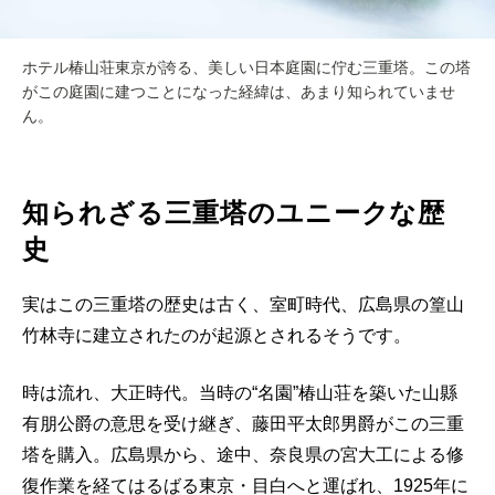
ホテル椿山荘東京が誇る、美しい日本庭園に佇む三重塔。この塔
がこの庭園に建つことになった経緯は、あまり知られていませ
ん。
知られざる三重塔のユニークな歴
史
実はこの三重塔の歴史は古く、室町時代、広島県の篁山
竹林寺に建立されたのが起源とされるそうです。
時は流れ、大正時代。当時の“名園”椿山荘を築いた山縣
有朋公爵の意思を受け継ぎ、藤田平太郎男爵がこの三重
塔を購入。広島県から、途中、奈良県の宮大工による修
復作業を経てはるばる東京・目白へと運ばれ、1925年に