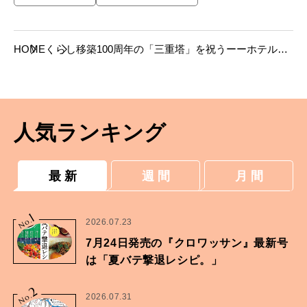
HOME
くらし
移築100周年の「三重塔」を祝うーーホテル椿
山荘東京の記念プランで贅沢ステイを
人気ランキング
最 新
週 間
月 間
1
No.
2026.07.23
7月24日発売の『クロワッサン』最新号
は「夏バテ撃退レシピ。」
2
No.
2026.07.31