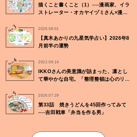
描くこと書くこと（1）──漫画家、イラ
ストレーター・オカヤイヅミさん×漫画
家・鶴谷香央理さん
3
No.
2026.08.01
【真木あかりの九星気学占い】2026年8
月前半の運勢
4
No.
2022.09.14
IKKOさんの美意識が詰まった、凛とし
て華やかな自宅。「整理整頓は心のリズ
ムが乱されないための作業」。
5
No.
2026.07.29
第33話 焼きうどんを45回作ってみて
──吉田戦車「弁当を作る男」