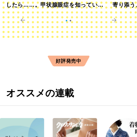
したら……。甲状腺眼症を知っていま
寄り添う
すか？
きに
好評発売中
オススメの連載