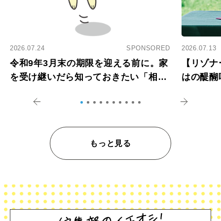
2026.07.24
SPONSORED
2026.07.13
令和9年3月末の期限を迎える前に。家
【リゾナ
を受け継いだら知っておきたい「相続
はの醍醐
登記の義務化」
アペロ
もっと見る