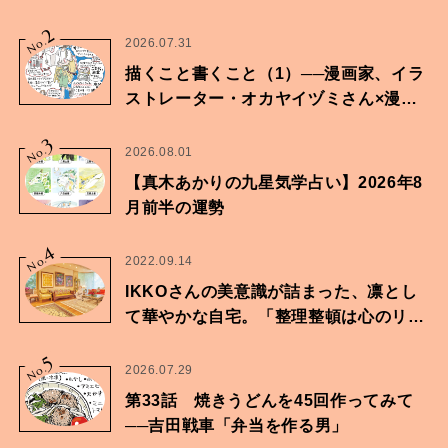
2
No.
2026.07.31
描くこと書くこと（1）──漫画家、イラ
ストレーター・オカヤイヅミさん×漫画
家・鶴谷香央理さん
3
No.
2026.08.01
【真木あかりの九星気学占い】2026年8
月前半の運勢
4
No.
2022.09.14
IKKOさんの美意識が詰まった、凛とし
て華やかな自宅。「整理整頓は心のリズ
ムが乱されないための作業」。
5
No.
2026.07.29
第33話 焼きうどんを45回作ってみて
──吉田戦車「弁当を作る男」