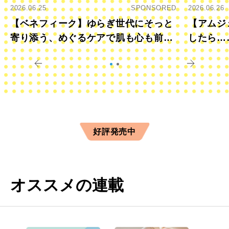
2026.06.25
SPONSORED
2026.06.26
【ベネフィーク】ゆらぎ世代にそっと
【アムジ
寄り添う、めぐるケアで肌も心も前向
したら…
きに
すか？
好評発売中
オススメの連載