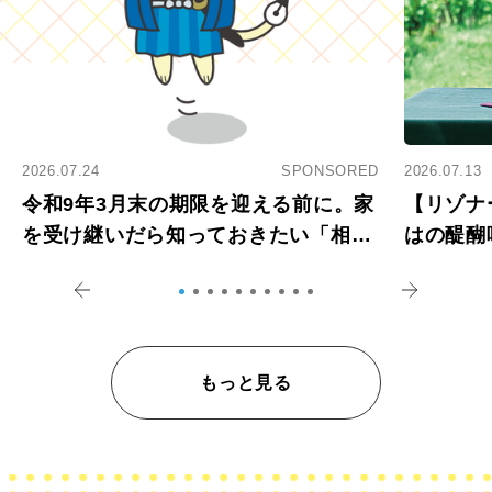
2026.07.24
SPONSORED
2026.07.13
令和9年3月末の期限を迎える前に。家
【リゾナ
を受け継いだら知っておきたい「相続
はの醍醐
登記の義務化」
アペロ
もっと見る