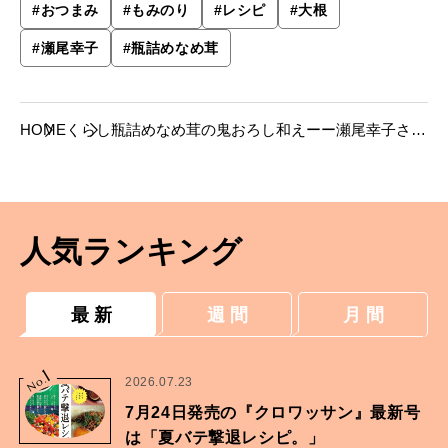
#
おつまみ
#
もみのり
#
レシピ
#
大根
#
瀬尾幸子
#
瓶詰めなめ茸
HOME
くらし
瓶詰めなめ茸の鬼おろし和えーー瀬尾幸子さん
のおつまみアイデア
人気ランキング
最 新
週 間
月 間
1
No.
2026.07.23
7月24日発売の『クロワッサン』最新号
は「夏バテ撃退レシピ。」