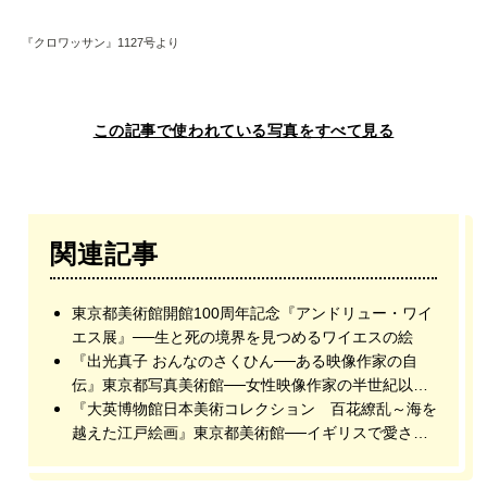
『クロワッサン』1127号より
この記事で使われている写真をすべて見る
関連記事
東京都美術館開館100周年記念『アンドリュー・ワイ
エス展』──生と死の境界を見つめるワイエスの絵
『出光真子 おんなのさくひん──ある映像作家の自
伝』東京都写真美術館──女性映像作家の半世紀以上
の活動をたどる
『大英博物館日本美術コレクション 百花繚乱～海を
越えた江戸絵画』東京都美術館──イギリスで愛され
てきた江戸絵画が日本へ