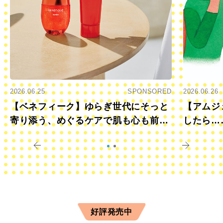
2026.06.25
SPONSORED
2026.06.26
【ベネフィーク】ゆらぎ世代にそっと
【アムジ
寄り添う、めぐるケアで肌も心も前向
したら…
きに
すか？
好評発売中