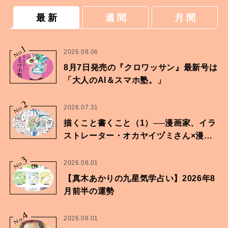
最 新
週 間
月 間
1
No.
2026.08.06
8月7日発売の『クロワッサン』最新号は
「大人のAI＆スマホ塾。」
2
No.
2026.07.31
描くこと書くこと（1）──漫画家、イラ
ストレーター・オカヤイヅミさん×漫画
家・鶴谷香央理さん
3
No.
2026.08.01
【真木あかりの九星気学占い】2026年8
月前半の運勢
4
No.
2026.08.01