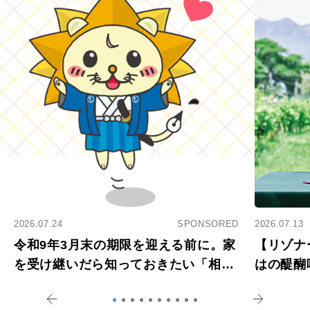
2026.07.24
SPONSORED
2026.07.13
令和9年3月末の期限を迎える前に。家
【リゾナ
を受け継いだら知っておきたい「相続
はの醍醐
登記の義務化」
アペロ