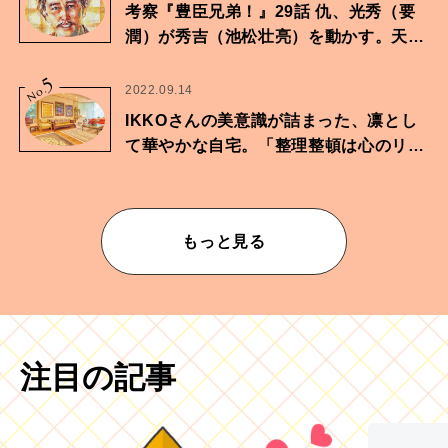
考察『豊臣兄弟！』29話 仇、光秀（要
潤）が秀吉（池松壮亮）を動かす。天下
に向けた兄弟の分岐点。
5
No.
2022.09.14
IKKOさんの美意識が詰まった、凛とし
て華やかな自宅。「整理整頓は心のリズ
ムが乱されないための作業」。
もっと見る
注目の記事