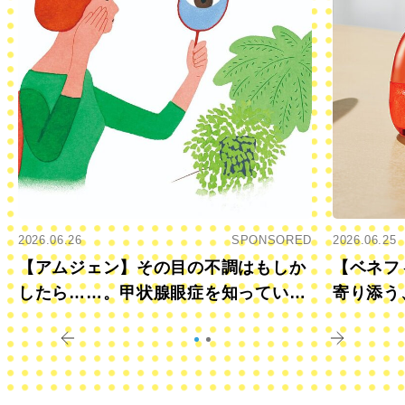
2026.06.26
SPONSORED
2026.06.25
【アムジェン】その目の不調はもしか
【ベネフ
したら……。甲状腺眼症を知っていま
寄り添う
すか？
きに