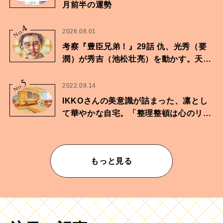
月前半の運勢
4
No.
2026.08.01
考察『豊臣兄弟！』29話 仇、光秀（要
潤）が秀吉（池松壮亮）を動かす。天下
に向けた兄弟の分岐点。
5
No.
2022.09.14
IKKOさんの美意識が詰まった、凛とし
て華やかな自宅。「整理整頓は心のリズ
ムが乱されないための作業」。
もっと見る