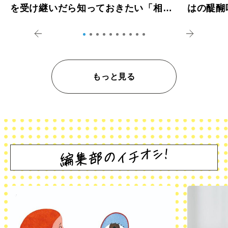
を受け継いだら知っておきたい「相続
はの醍醐
登記の義務化」
アペロ
もっと見る