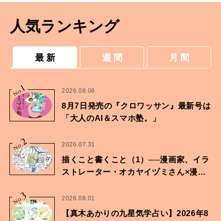
人気ランキング
最 新
週 間
月 間
1
No.
2026.08.06
8月7日発売の『クロワッサン』最新号は
「大人のAI＆スマホ塾。」
2
No.
2026.07.31
描くこと書くこと（1）──漫画家、イラ
ストレーター・オカヤイヅミさん×漫画
家・鶴谷香央理さん
3
No.
2026.08.01
【真木あかりの九星気学占い】2026年8