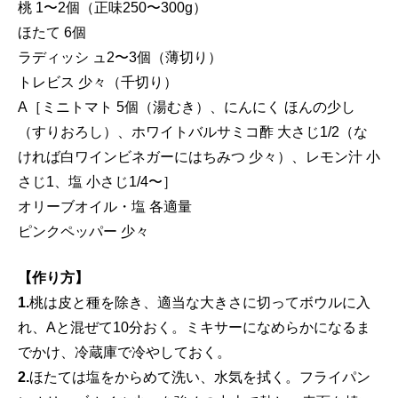
桃 1〜2個（正味250〜300g）
ほたて 6個
ラディッシ ュ2〜3個（薄切り）
トレビス 少々（千切り）
A［ミニトマト 5個（湯むき）、にんにく ほんの少し
（すりおろし）、ホワイトバルサミコ酢 大さじ1/2（な
ければ白ワインビネガーにはちみつ 少々）、レモン汁 小
さじ1、塩 小さじ1/4〜］
オリーブオイル・塩 各適量
ピンクペッパー 少々
【作り方】
1.
桃は皮と種を除き、適当な大きさに切ってボウルに入
れ、Aと混ぜて10分おく。ミキサーになめらかになるま
でかけ、冷蔵庫で冷やしておく。
2.
ほたては塩をからめて洗い、水気を拭く。フライパン