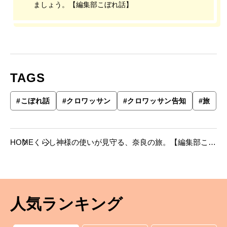
ましょう。【編集部こぼれ話】
TAGS
#
こぼれ話
#
クロワッサン
#
クロワッサン告知
#
旅
HOME
くらし
神様の使いが見守る、奈良の旅。【編集部こぼ
れ話】
人気ランキング