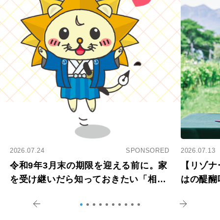
2026.07.24
SPONSORED
2026.07.13
令和9年3月末の期限を迎える前に。家
【リゾナ
を受け継いだら知っておきたい「相続
はの醍醐
登記の義務化」
アペロ