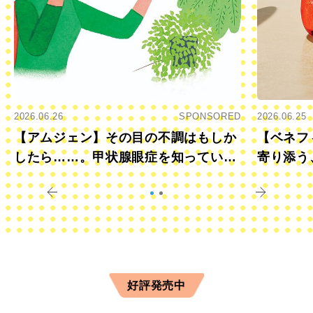
2026.06.26
SPONSORED
2026.06.25
【アムジェン】その目の不調はもしか
【ベネフ
したら……。甲状腺眼症を知っていま
寄り添う
すか？
きに
好評発売中