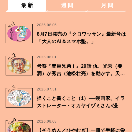
最 新
週 間
月 間
1
No.
2026.08.06
8月7日発売の『クロワッサン』最新号は
「大人のAI＆スマホ塾。」
2
No.
2026.08.01
考察『豊臣兄弟！』29話 仇、光秀（要
潤）が秀吉（池松壮亮）を動かす。天下
に向けた兄弟の分岐点。
3
No.
2026.07.31
描くこと書くこと（1）──漫画家、イラ
ストレーター・オカヤイヅミさん×漫画
家・鶴谷香央理さん
4
No.
2026.08.03
【そうめん／ひやむぎ】一皿で手軽に栄