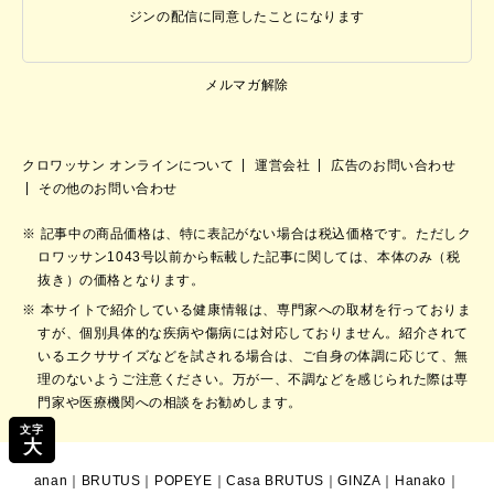
ジンの配信に同意したことになります
メルマガ解除
クロワッサン オンラインについて
運営会社
広告のお問い合わせ
その他のお問い合わせ
記事中の商品価格は、特に表記がない場合は税込価格です。ただしク
ロワッサン1043号以前から転載した記事に関しては、本体のみ（税
抜き）の価格となります。
本サイトで紹介している健康情報は、専門家への取材を行っておりま
すが、個別具体的な疾病や傷病には対応しておりません。紹介されて
いるエクササイズなどを試される場合は、ご自身の体調に応じて、無
理のないようご注意ください。万が一、不調などを感じられた際は専
門家や医療機関への相談をお勧めします。
文字
大
anan
｜
BRUTUS
｜
POPEYE
｜
Casa BRUTUS
｜
GINZA
｜
Hanako
｜