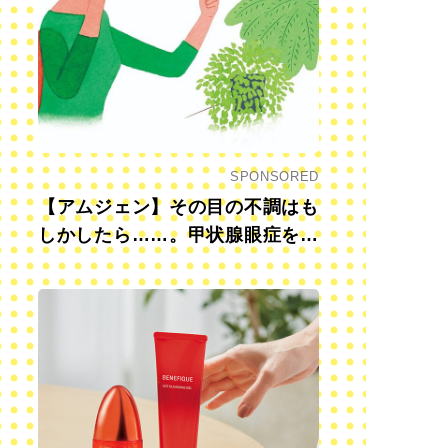
SPONSORED
【アムジェン】その目の不調はも
しかしたら……。甲状腺眼症を知
っていますか？