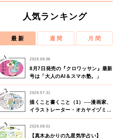
人気ランキング
最 新
週 間
月 間
1
No.
2026.08.06
8月7日発売の『クロワッサン』最新
号は「大人のAI＆スマホ塾。」
2
No.
2026.07.31
描くこと書くこと（1）──漫画家、
イラストレーター・オカヤイヅミさ
ん×漫画家・鶴谷香央理さん
3
No.
2026.08.01
【真木あかりの九星気学占い】