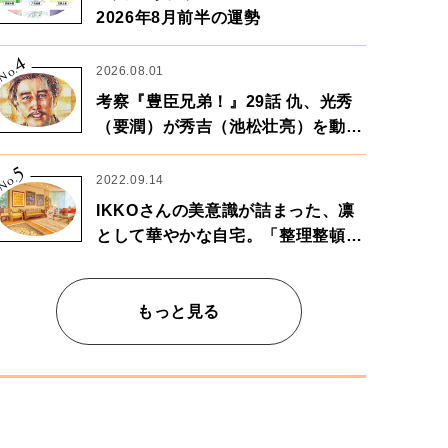
2026年8月前半の運勢
4
No.
2026.08.01
考察『豊臣兄弟！』29話 仇、光秀
（要潤）が秀吉（池松壮亮）を動か
す。天下に向けた兄弟の分岐点。
5
No.
2022.09.14
IKKOさんの美意識が詰まった、凛
として華やかな自宅。「整理整頓は
心のリズムが乱されないための作
業」。
もっと見る