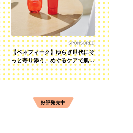
SPONSORED
【ベネフィーク】ゆらぎ世代にそ
っと寄り添う、めぐるケアで肌も
心も前向きに
好評発売中