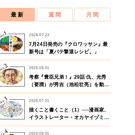
最 新
週 間
月 間
1
No.
2026.07.23
7月24日発売の『クロワッサン』最
新号は「夏バテ撃退レシピ。」
2
No.
2026.08.01
考察『豊臣兄弟！』29話 仇、光秀
（要潤）が秀吉（池松壮亮）を動か
す。天下に向けた兄弟の分岐点。
3
No.
2026.07.31
描くこと書くこと（1）──漫画家、
イラストレーター・オカヤイヅミさ
ん×漫画家・鶴谷香央理さん
4
No.
2026.08.01