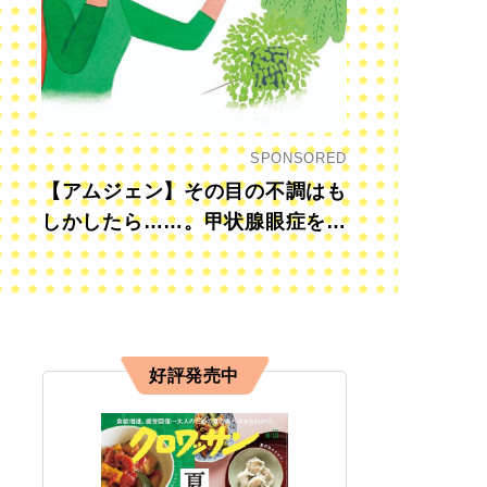
SPONSORED
【アムジェン】その目の不調はも
しかしたら……。甲状腺眼症を知
っていますか？
好評発売中