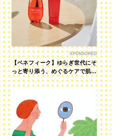
SPONSORED
【ベネフィーク】ゆらぎ世代にそ
っと寄り添う、めぐるケアで肌も
心も前向きに