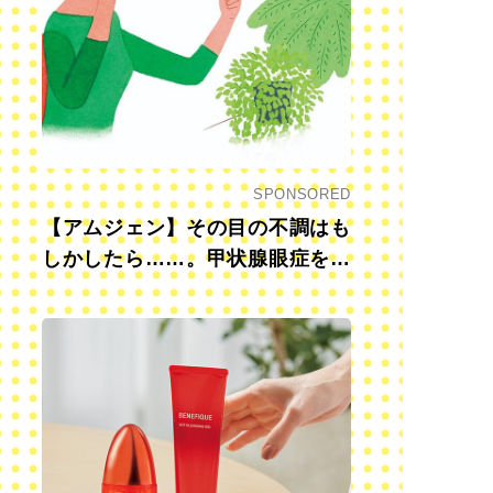
SPONSORED
【アムジェン】その目の不調はも
しかしたら……。甲状腺眼症を知
っていますか？