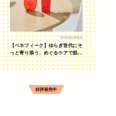
SPONSORED
【ベネフィーク】ゆらぎ世代にそ
っと寄り添う、めぐるケアで肌も
心も前向きに
好評発売中