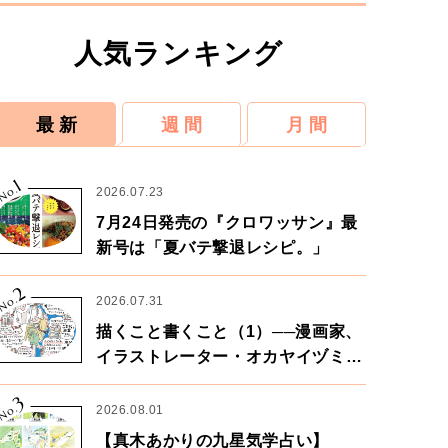
人気ランキング
最 新
週 間
月 間
1
No.
2026.07.23
7月24日発売の『クロワッサン』最
新号は「夏バテ撃退レシピ。」
2
No.
2026.07.31
描くこと書くこと（1）──漫画家、
イラストレーター・オカヤイヅミさ
ん×漫画家・鶴谷香央理さん
3
No.
2026.08.01
【真木あかりの九星気学占い】