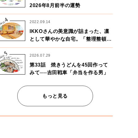
2026年8月前半の運勢
4
No.
2022.09.14
IKKOさんの美意識が詰まった、凛
として華やかな自宅。「整理整頓は
心のリズムが乱されないための作
5
業」。
No.
2026.07.29
第33話 焼きうどんを45回作って
みて──吉田戦車「弁当を作る男」
もっと見る