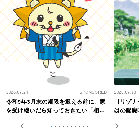
2026.07.24
SPONSORED
2026.07.13
令和9年3月末の期限を迎える前に。家
【リゾナ
を受け継いだら知っておきたい「相続
はの醍醐
登記の義務化」
アペロ