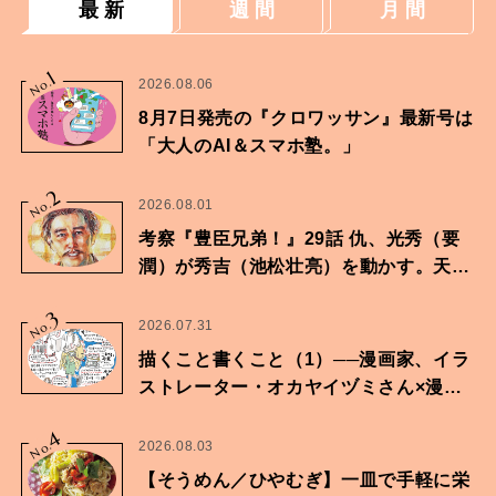
最 新
週 間
月 間
1
No.
2026.08.06
8月7日発売の『クロワッサン』最新号は
「大人のAI＆スマホ塾。」
2
No.
2026.08.01
考察『豊臣兄弟！』29話 仇、光秀（要
潤）が秀吉（池松壮亮）を動かす。天下
に向けた兄弟の分岐点。
3
No.
2026.07.31
描くこと書くこと（1）──漫画家、イラ
ストレーター・オカヤイヅミさん×漫画
家・鶴谷香央理さん
4
No.
2026.08.03
【そうめん／ひやむぎ】一皿で手軽に栄