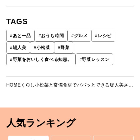
TAGS
#
あと一品
#
おうち時間
#
グルメ
#
レシピ
#
堤人美
#
小松菜
#
野菜
#
野菜をおいしく食べる知恵。
#
野菜レッスン
HOME
くらし
小松菜と常備食材でパパッとできる堤人美さん
の２つのレシピ。
人気ランキング